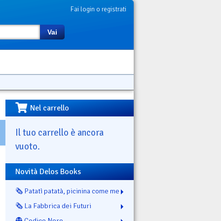
Fai login o registrati
Vai
Nel carrello
Il tuo carrello è ancora
vuoto.
Novità Delos Books
🗞️ Patatì patatà, picinina come me
🗞️ La Fabbrica dei Futuri
👻 Codice Nero