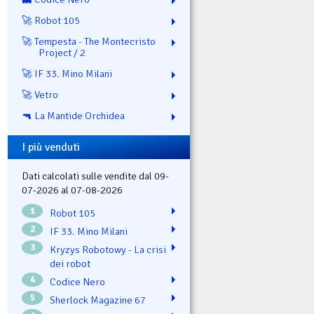
🚀 Robot 105
🚀 Tempesta - The Montecristo
Project / 2
🚀 IF 33. Mino Milani
🚀 Vetro
🔫 La Mantide Orchidea
I più venduti
Dati calcolati sulle vendite dal 09-
07-2026 al 07-08-2026
1
Robot 105
2
IF 33. Mino Milani
3
Kryzys Robotowy - La crisi
dei robot
4
Codice Nero
5
Sherlock Magazine 67