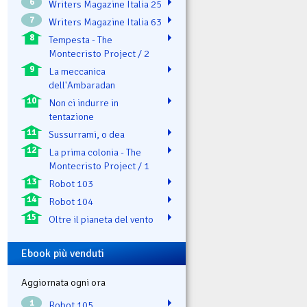
6
Writers Magazine Italia 25
7
Writers Magazine Italia 63
8
Tempesta - The
Montecristo Project / 2
9
La meccanica
dell'Ambaradan
10
Non ci indurre in
tentazione
11
Sussurrami, o dea
12
La prima colonia - The
Montecristo Project / 1
13
Robot 103
14
Robot 104
15
Oltre il pianeta del vento
Ebook più venduti
Aggiornata ogni ora
1
Robot 105