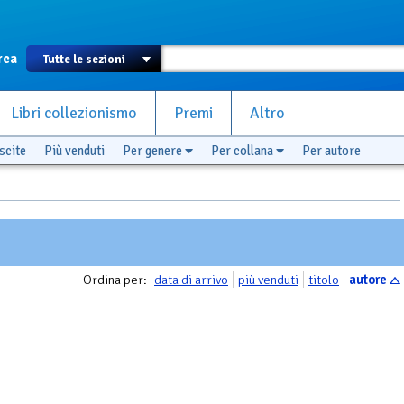
rca
Libri collezionismo
Premi
Altro
scite
Più venduti
Per genere
Per collana
Per autore
Ordina per:
data di arrivo
più venduti
titolo
autore