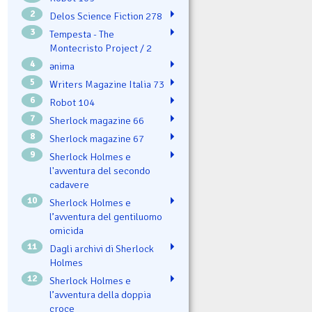
2
Delos Science Fiction 278
3
Tempesta - The
Montecristo Project / 2
4
ənima
5
Writers Magazine Italia 73
6
Robot 104
7
Sherlock magazine 66
8
Sherlock magazine 67
9
Sherlock Holmes e
l'avventura del secondo
cadavere
10
Sherlock Holmes e
l’avventura del gentiluomo
omicida
11
Dagli archivi di Sherlock
Holmes
12
Sherlock Holmes e
l’avventura della doppia
croce