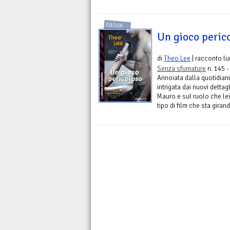
EBOOK
Un gioco peric
di
Theo Lee
| racconto l
Senza sfumature
n. 145 -
Annoiata dalla quotidiani
intrigata dai nuovi detta
Mauro e sul ruolo che le
tipo di film che sta giran