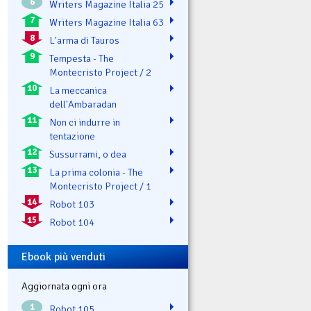
6
Writers Magazine Italia 25
7
Writers Magazine Italia 63
8
L'arma di Tauros
9
Tempesta - The
Montecristo Project / 2
10
La meccanica
dell'Ambaradan
11
Non ci indurre in
tentazione
12
Sussurrami, o dea
13
La prima colonia - The
Montecristo Project / 1
14
Robot 103
15
Robot 104
Ebook più venduti
Aggiornata ogni ora
1
Robot 105