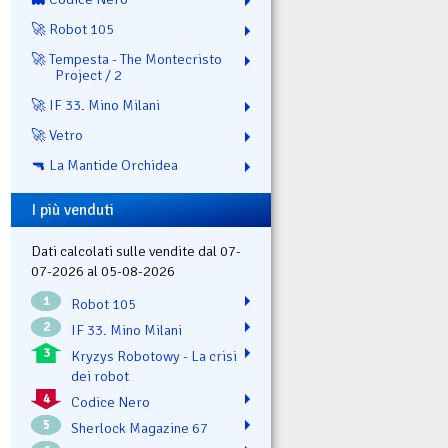
🚀 Robot 105
🚀 Tempesta - The Montecristo
Project / 2
🚀 IF 33. Mino Milani
🚀 Vetro
🔫 La Mantide Orchidea
I più venduti
Dati calcolati sulle vendite dal 07-
07-2026 al 05-08-2026
1
Robot 105
2
IF 33. Mino Milani
3
Kryzys Robotowy - La crisi
dei robot
4
Codice Nero
5
Sherlock Magazine 67