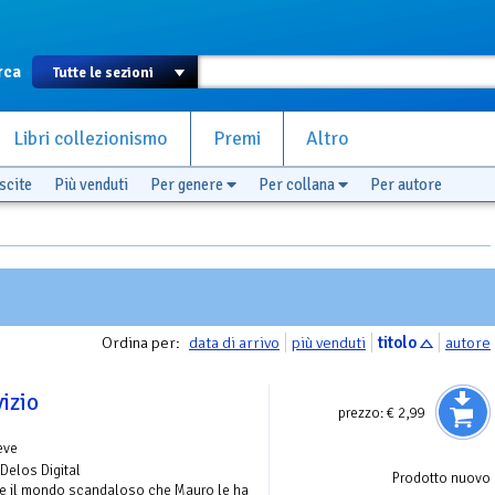
rca
Libri collezionismo
Premi
Altro
scite
Più venduti
Per genere
Per collana
Per autore
Ordina per:
data di arrivo
più venduti
titolo
autore
vizio
prezzo:
€ 2,99
eve
 Delos Digital
Prodotto nuovo
are il mondo scandaloso che Mauro le ha