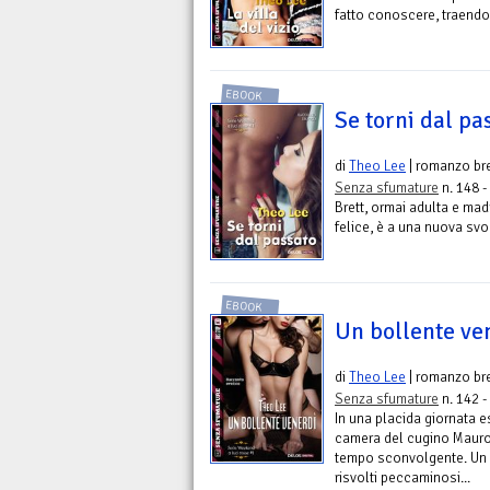
fatto conoscere, traendon
EBOOK
Se torni dal pa
di
Theo Lee
| romanzo br
Senza sfumature
n. 148 -
Brett, ormai adulta e mad
felice, è a una nuova svol
EBOOK
Un bollente ve
di
Theo Lee
| romanzo br
Senza sfumature
n. 142 -
In una placida giornata es
camera del cugino Mauro 
tempo sconvolgente. Un
risvolti peccaminosi...