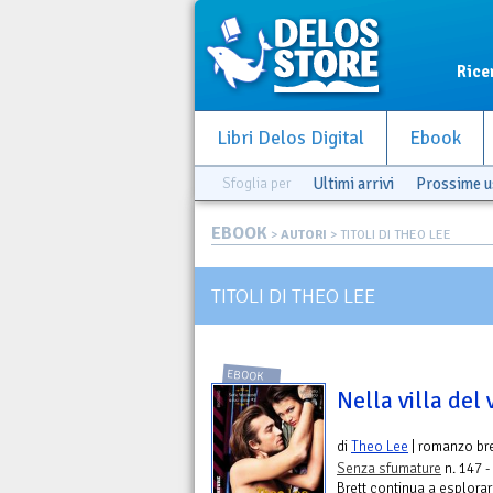
Rice
Libri Delos Digital
Ebook
Sfoglia per
Ultimi arrivi
Prossime u
EBOOK
>
AUTORI
> TITOLI DI THEO LEE
TITOLI DI THEO LEE
EBOOK
Nella villa del 
di
Theo Lee
| romanzo br
Senza sfumature
n. 147 -
Brett continua a esplor