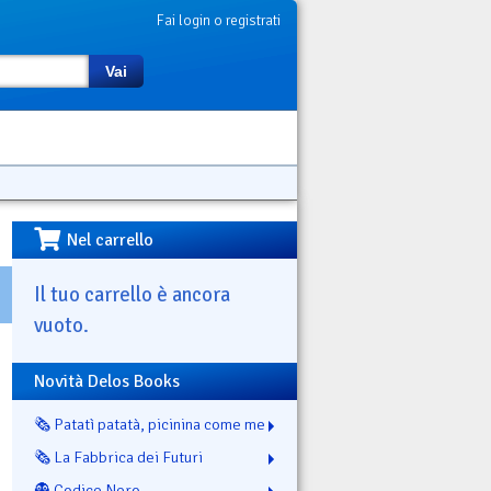
Fai login o registrati
Vai
Nel carrello
Il tuo carrello è ancora
vuoto.
Novità Delos Books
🗞️ Patatì patatà, picinina come me
🗞️ La Fabbrica dei Futuri
👻 Codice Nero