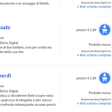
Venduto da Delos Digital srl
e piacere e un assaggio di libertà.
» Vedi scheda completa
ssato
prezzo:
€ 2,99
eve
 Delos Digital
Prodotto nuovo
re di due bambini, sola per scelta ma
Venduto da Delos Digital srl
ta della sua vita.
» Vedi scheda completa
nerdì
prezzo:
€ 2,99
eve
 Delos Digital
Prodotto nuovo
tiva, la diciottenne Brett scopre nella
Venduto da Delos Digital srl
qualcosa di intrigante e allo stesso
» Vedi scheda completa
 confronto imbarazzante assume presto