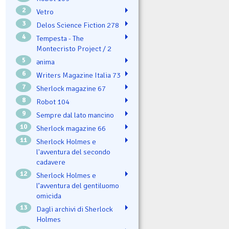
2
Vetro
3
Delos Science Fiction 278
4
Tempesta - The
Montecristo Project / 2
5
ənima
6
Writers Magazine Italia 73
7
Sherlock magazine 67
8
Robot 104
9
Sempre dal lato mancino
10
Sherlock magazine 66
11
Sherlock Holmes e
l'avventura del secondo
cadavere
12
Sherlock Holmes e
l’avventura del gentiluomo
omicida
13
Dagli archivi di Sherlock
Holmes