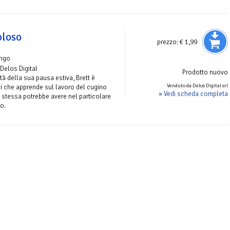
oloso
prezzo:
€ 1,99
ungo
 Delos Digital
Prodotto nuovo
tà della sua pausa estiva, Brett è
Venduto da Delos Digital srl
gli che apprende sul lavoro del cugino
» Vedi scheda completa
i stessa potrebbe avere nel particolare
do.