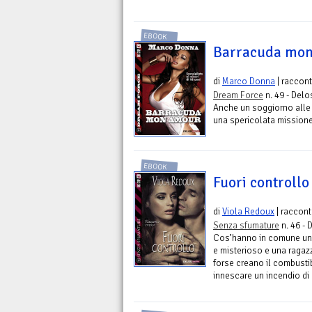
EBOOK
Barracuda mo
di
Marco Donna
| raccon
Dream Force
n. 49 - Delos
Anche un soggiorno alle 
una spericolata missione
EBOOK
Fuori controllo
di
Viola Redoux
| raccon
Senza sfumature
n. 46 - 
Cos’hanno in comune una
e misterioso e una ragaz
forse creano il combustib
innescare un incendio di