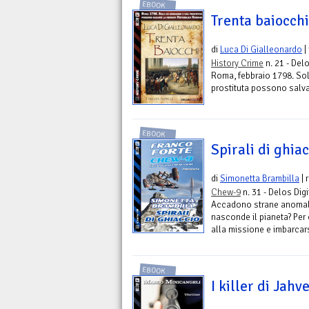
EBOOK
Trenta baiocchi
di
Luca Di Gialleonardo
|
History Crime
n. 21 - Delo
Roma, febbraio 1798. So
prostituta possono salv
EBOOK
Spirali di ghia
di
Simonetta Brambilla
| 
Chew-9
n. 31 - Delos Digi
Accadono strane anomalie
nasconde il pianeta? Per 
alla missione e imbarcars
EBOOK
I killer di Jahv