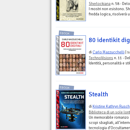
Sherlockiana
n. 58 - Delo
I mostri non esistono. S
fredda logica, risolverà 
EBOOK
80 identikit dig
di
Carlo Mazzucchelli
| s
TechnoVisions
n. 11 - De
Identità, personalità e st
EBOOK
Stealth
di
Kristine Kathryn Rusch
Biblioteca di un sole lo
Un memorabile romanzo su
scopi sbagliati, all’inter
tecnologia d’Occultamen