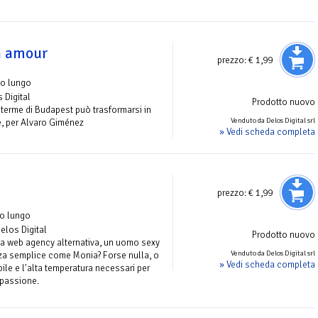
n amour
prezzo:
€ 1,99
to lungo
 Digital
Prodotto nuovo
terme di Budapest può trasformarsi in
Venduto da Delos Digital srl
, per Alvaro Giménez
» Vedi scheda completa
prezzo:
€ 1,99
to lungo
Delos Digital
Prodotto nuovo
 web agency alternativa, un uomo sexy
Venduto da Delos Digital srl
za semplice come Monia? Forse nulla, o
» Vedi scheda completa
ile e l'alta temperatura necessari per
 passione.