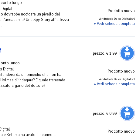
cconto lungo
 Digital
Prodotto nuovo
o dovrebbe uccidere un pivello del
Venduto da Delos Digital srl
ll’accademia? Una Spy-Story all’altezza
» Vedi scheda completa
.
i
prezzo:
€ 1,99
conto lungo
s Digital
Prodotto nuovo
difendersi da un omicidio che non ha
Venduto da Delos Digital srl
olmes di indagare? E quale tremenda
» Vedi scheda completa
assato afgano del dottore?
prezzo:
€ 0,99
o
Digital
Prodotto nuovo
a e Ketama ha avuto l’incarico di