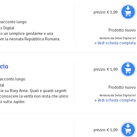
prezzo:
€ 1,99
 racconto lungo
s Digital
Prodotto nuovo
lo un semplice gendarme e una
Venduto da Delos Digital srl
are la neonata Repubblica Romana.
» Vedi scheda completa
ccio
prezzo:
€ 1,99
racconto lungo
tal
Prodotto nuovo
 su Mary Anne. Quali e quanti segreti
Venduto da Delos Digital srl
conoscere la verità non resta che unirsi
» Vedi scheda completa
i sulla Jupiter.
e
prezzo:
€ 1,99