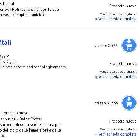
s Digital
Prodotto nuovo
herlock Holmes lo sa e, con la sua
Venduto da Delos Digital srl
un caso di duplice omicidio.
» Vedi scheda completa
itali
prezzo:
€ 3,99
aggio
los Digital
Prodotto nuovo
ili di vita determinati tecnologicamente.
Venduto da Delos Digital srl
» Vedi scheda completa
prezzo:
€ 2,99
| romanzo breve
ntano
n. 10 - Delos Digital
Prodotto nuovo
i pericoli della scienza usata per
Venduto da Delos Digital srl
no del ciclo delle Immersioni e della
» Vedi scheda completa
to.