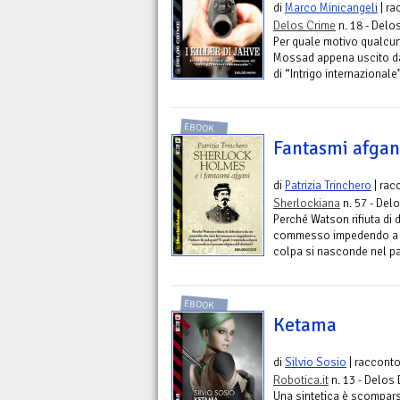
di
Marco Minicangeli
| ra
Delos Crime
n. 18 - Delos
Per quale motivo qualcun
Mossad appena uscito da
di “Intrigo internazionale”
EBOOK
Fantasmi afgan
di
Patrizia Trinchero
| rac
Sherlockiana
n. 57 - Delo
Perché Watson rifiuta di 
commesso impedendo a H
colpa si nasconde nel p
EBOOK
Ketama
di
Silvio Sosio
| raccont
Robotica.it
n. 13 - Delos 
Una sintetica è scompars