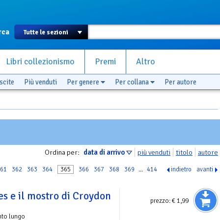
rca
Libri collezionismo
Premi
Altro
scite
Più venduti
Per genere
Per collana
Per autore
Ordina per:
data di arrivo
più venduti
titolo
autore
61
362
363
364
365
366
367
368
369
...
414
indietro
avanti
s e il mostro di Croydon
prezzo:
€ 1,99
nto lungo