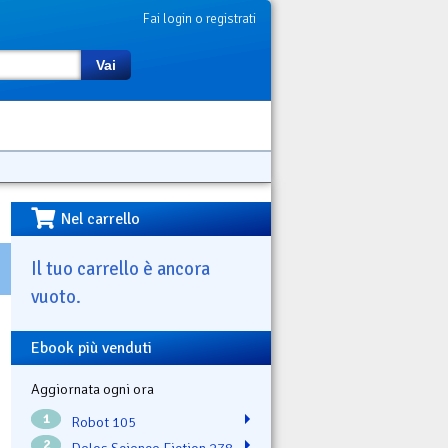
Fai login o registrati
Vai
Nel carrello
Il tuo carrello è ancora
vuoto.
Ebook più venduti
Aggiornata ogni ora
1
Robot 105
2