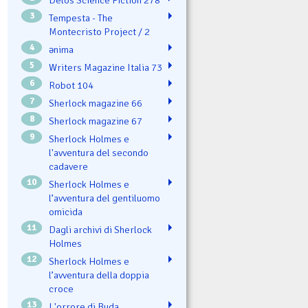
Delos Science Fiction 278
3
Tempesta - The
Montecristo Project / 2
4
ənima
5
Writers Magazine Italia 73
6
Robot 104
7
Sherlock magazine 66
8
Sherlock magazine 67
9
Sherlock Holmes e
l'avventura del secondo
cadavere
10
Sherlock Holmes e
l’avventura del gentiluomo
omicida
11
Dagli archivi di Sherlock
Holmes
12
Sherlock Holmes e
l’avventura della doppia
croce
13
L'orrore di Buda