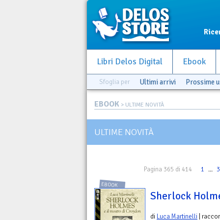
Rice
Libri Delos Digital
Ebook
Sfoglia per
Ultimi arrivi
Prossime u
EBOOK
> ULTIME NOVITÀ
ULTIME NOVITÀ
Pagina 365 di 414
1
...
3
EBOOK
Sherlock Holme
di
Luca Martinelli
| racco