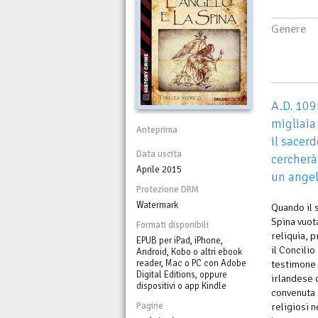
Genere
A.D. 109
migliaia
Anteprima
il sacer
Data uscita
cercherà
Aprile 2015
un angel
Protezione DRM
Watermark
Quando il 
Spina vuota
Formati disponibili
reliquia, 
EPUB per iPad, iPhone,
il Concili
Android, Kobo o altri ebook
reader, Mac o PC con Adobe
testimone 
Digital Editions, oppure
irlandese 
dispositivi o app Kindle
convenuta i
Pagine
religiosi n