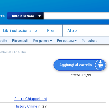
rca
Libri collezionismo
Premi
Altro
scite
Più venduti
Per genere
Per collana
Per autore
'ANGELO E LA SPINA
Aggiungi al carrello
€ 1,99
prezzo:
Pietro Chiappelloni
History Crime
n. 27