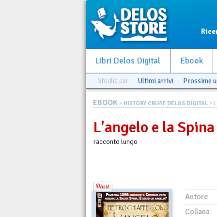
Rice
Libri Delos Digital
Ebook
Sfoglia per
Ultimi arrivi
Prossime u
EBOOK
>
HISTORY CRIME DELOS DIGITAL
> L
L'angelo e la Spina
racconto lungo
Autore
Collana