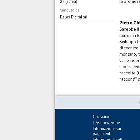
la premess
27 (stima)
Venduto da
Delos Digital srl
Pietro Ch
Sarebbe il
laurea in 
Sviluppo tu
di tecnico
montano, t
varie ricer
suoi racco
raccolte (t
racconti” 
Chi siamo
L'Associazione
Informazioni sui
pagamenti
Informazioni sulle