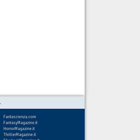
.
Fantascienza.com
FantasyMagazine.it
HorrorMagazine.it
ThrillerMagazine.it