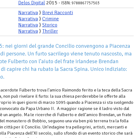
Delos Digital
2015 -
ISBN: 9788867757503
Narrativa
⟩
Brevi Racconti
Narrativa
⟩
Crimine
Narrativa
⟩
Storico
Narrativa
⟩
Thriller
5: nei giorni del grande Concilio convengono a Piacenza
 di persone. Un furto sacrilego viene tenuto nascosto, ma
dote Fulberto con l’aiuto del frate irlandese Brendan
 di capire chi ha rubato la Sacra Spina. Unico indiziato:
o.
sacerdote Fulberto trova l’amico Raimondo ferito e la teca della Sacra
, non può rivelare il furto: la sua chiesa perderebbe le offerte alla
proprio in quei giorni di marzo 1095 quando a Piacenza si sta svolgendo
o convocato da Papa Urbano II. A maggior ragione se il ladro visto dal
è un angelo. Ma le ricerche di Fulberto e dell’amico Brendan, un frate
del monastero di Bobbio, seguono una via ben più terrena tra la folla
n città per il Concilio. Un’indagine tra pellegrini, artisti, mercanti e
ella Piacenza dell’XI secolo, sullo sfondo di un evento storico che sarà