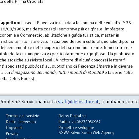
a della Prima Crociata.
iappelloni
nasce a Piacenza in una data la somma delle cui cifre è 36.
 16/08/1965, ma detta così gli sembrava più originale. Impiegato,
Economia e Commercio, abilitazione a guida turistica, master in
ristico territoriale e valorizzazione dei beni culturali, nonché diploma
 del censimento e del recupero del patrimonio architettonico rurale e
itolo della cui lunghezza va particolarmente orgoglioso. Ha pubblicato
che storiche su riviste locali. Vincitore di alcuni concorsi letterari,
nti sono stati pubblicati sul quotidiano di Piacenza
Libertà
e in diverse
ra cui
Il magazzino dei mondi
,
Tutti i mondi di Mondo9
e la serie “365
della Delos Books).
Problemi? Scrivi una mail a
staff@delosstore.it
, ti aiutiamo subito
Termini del servizio
Delos Digital srl
Diritto di recesso
Partita Iva 08232950967
Copyright
Progetto e sviluppo:
SSWA Silvio Sosio Web Agency
Privacy