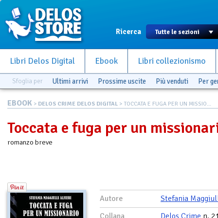
Ricerca
Libri Delos Digital
Ebook
Libri collezionismo
Sfoglia per
Ultimi arrivi
Prossime uscite
Più venduti
Per g
EBOOK
>
DELOS CRIME DELOS DIGITAL
> TOCCATA E FUGA PER UN MISSIO...
Toccata e fuga per un missionar
romanzo breve
Autore
Stefania Maggiull
Collana
Delos Crime
n. 2