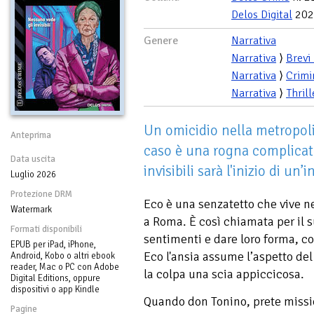
Delos Digital
202
Genere
Narrativa
Narrativa
⟩
Brevi
Narrativa
⟩
Crimi
Narrativa
⟩
Thrill
Un omicidio nella metropolit
Anteprima
caso è una rogna complicata
Data uscita
invisibili sarà l'inizio di un
Luglio 2026
Protezione DRM
Eco è una senzatetto che vive ne
Watermark
a Roma. È così chiamata per il s
Formati disponibili
sentimenti e dare loro forma, co
EPUB per iPad, iPhone,
Eco l'ansia assume l’aspetto del 
Android, Kobo o altri ebook
reader, Mac o PC con Adobe
la colpa una scia appiccicosa.
Digital Editions, oppure
dispositivi o app Kindle
Quando don Tonino, prete missio
Pagine