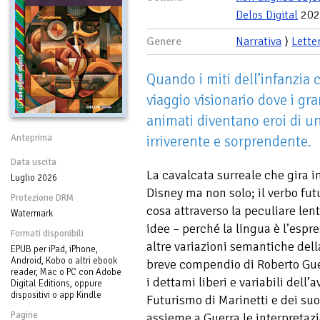
Delos Digital
202
Genere
Narrativa
⟩
Lette
Quando i miti dell’infanzia 
viaggio visionario dove i gr
animati diventano eroi di u
Anteprima
irriverente e sorprendente.
Data uscita
La cavalcata surreale che gira i
Luglio 2026
Disney ma non solo; il verbo fut
Protezione DRM
cosa attraverso la peculiare len
Watermark
idee – perché la lingua è l’esp
Formati disponibili
altre variazioni semantiche dell
EPUB per iPad, iPhone,
Android, Kobo o altri ebook
breve compendio di Roberto Guer
reader, Mac o PC con Adobe
i dettami liberi e variabili dell
Digital Editions, oppure
dispositivi o app Kindle
Futurismo di Marinetti e dei su
Pagine
assieme a Guerra le interpretazio