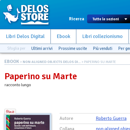
Ricerca
Libri Delos Digital
Ebook
Libri collezionismo
Sfoglia per
Ultimi arrivi
Prossime uscite
Più venduti
Per g
EBOOK
>
NON-ALIGNED OBJECTS DELOS DI...
> PAPERINO SU MARTE
Paperino su Marte
racconto lungo
Autore
Roberto Guerra
Collana
non-aligned obje