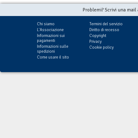
Problemi? Scrivi una mail
Chi siamo
Termini del servizio
L'Associazione
Diritto di recesso
Informazioni sui
Copyright
pagamenti
Privacy
Informazioni sulle
Cookie policy
spedizioni
Come usare il sito