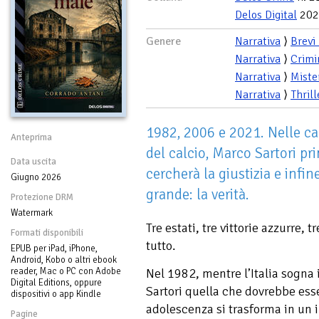
Delos Digital
202
Genere
Narrativa
⟩
Brevi
Narrativa
⟩
Crimi
Narrativa
⟩
Miste
Narrativa
⟩
Thrill
1982, 2006 e 2021. Nelle cald
Anteprima
del calcio, Marco Sartori pr
Data uscita
cercherà la giustizia e infin
Giugno 2026
grande: la verità.
Protezione DRM
Watermark
Tre estati, tre vittorie azzurre,
Formati disponibili
tutto.
EPUB per iPad, iPhone,
Android, Kobo o altri ebook
reader, Mac o PC con Adobe
Nel 1982, mentre l’Italia sogna
Digital Editions, oppure
Sartori quella che dovrebbe esse
dispositivi o app Kindle
adolescenza si trasforma in un 
Pagine