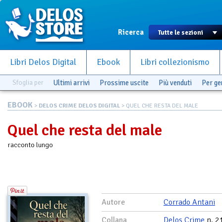
Ricerca
Libri Delos Digital
Ebook
Libri collezionismo
Sfoglia per
Ultimi arrivi
Prossime uscite
Più venduti
Per g
EBOOK
>
DELOS CRIME DELOS DIGITAL
> QUEL CHE RESTA DEL MALE
Quel che resta del male
racconto lungo
Autore
Corrado Antani
Collana
Delos Crime
n. 2