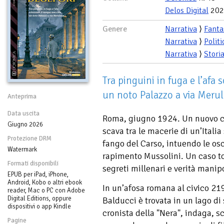
Delos Digital
202
Genere
Narrativa
⟩
Fanta
Narrativa
⟩
Politi
Narrativa
⟩
Stori
Tra pinguini in fuga e l’afa 
un noto Palazzo a via Merul
Anteprima
Data uscita
Roma, giugno 1924. Un nuovo c
Giugno 2026
scava tra le macerie di un’Italia 
Protezione DRM
fango del Carso, intuendo le osc
Watermark
rapimento Mussolini. Un caso to
Formati disponibili
segreti millenari e verità manip
EPUB per iPad, iPhone,
Android, Kobo o altri ebook
In un’afosa romana al civico 219
reader, Mac o PC con Adobe
Digital Editions, oppure
Balducci è trovata in un lago d
dispositivi o app Kindle
cronista della "Nera", indaga, s
Pagine