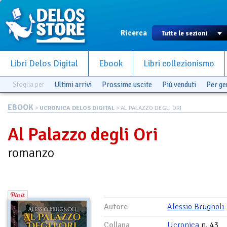
Ricerca
Libri Delos Digital
Ebook
Libri collezionismo
Sfoglia per
Ultimi arrivi
Prossime uscite
Più venduti
Per g
EBOOK
>
UCRONICA DELOS DIGITAL
> AL PALAZZO DEGLI ORI
Al Palazzo degli Ori
romanzo
Autore
Alessio Brugnoli
Collana
Ucronica
n. 43