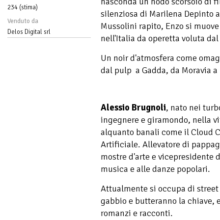
nasconda un nodo scorsoio di fil
234 (stima)
silenziosa di Marilena Depinto 
Venduto da
Mussolini rapito, Enzo si muove 
Delos Digital srl
nell'Italia da operetta voluta da
Un noir d'atmosfera come omaggi
dal pulp a Gadda, da Moravia a 
Alessio Brugnoli
, nato nei tur
ingegnere e giramondo, nella vi
alquanto banali come il Cloud C
Artificiale. Allevatore di pappag
mostre d'arte e vicepresidente d
musica e alle danze popolari.
Attualmente si occupa di street
gabbio e butteranno la chiave, e,
romanzi e racconti.