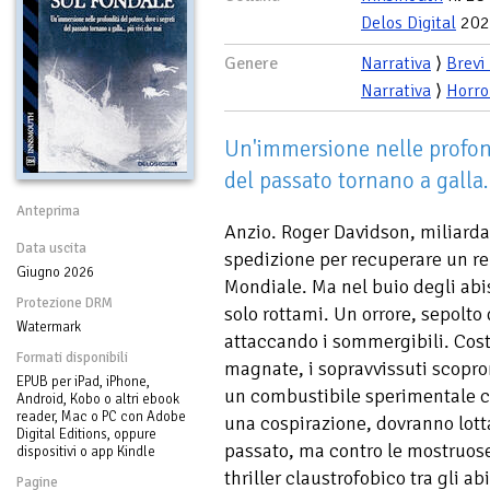
Delos Digital
202
Genere
Narrativa
⟩
Brevi
Narrativa
⟩
Horro
Un'immersione nelle profond
del passato tornano a galla..
Anteprima
Anzio. Roger Davidson, miliard
Data uscita
spedizione per recuperare un re
Giugno 2026
Mondiale. Ma nel buio degli abis
Protezione DRM
solo rottami. Un orrore, sepolto 
Watermark
attaccando i sommergibili. Costr
Formati disponibili
magnate, i sopravvissuti scopro
EPUB per iPad, iPhone,
un combustibile sperimentale ch
Android, Kobo o altri ebook
reader, Mac o PC con Adobe
una cospirazione, dovranno lotta
Digital Editions, oppure
passato, ma contro le mostruos
dispositivi o app Kindle
thriller claustrofobico tra gli a
Pagine