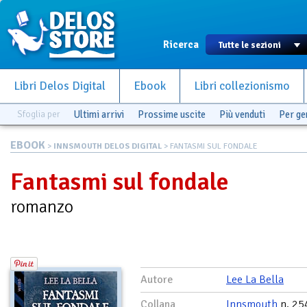
Ricerca
Libri Delos Digital
Ebook
Libri collezionismo
Sfoglia per
Ultimi arrivi
Prossime uscite
Più venduti
Per g
EBOOK
>
INNSMOUTH DELOS DIGITAL
> FANTASMI SUL FONDALE
Fantasmi sul fondale
romanzo
Autore
Lee La Bella
Collana
Innsmouth
n. 25