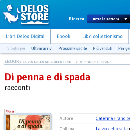
Ricerca
Libri Delos Digital
Ebook
Libri collezionismo
Sfoglia per
Ultimi arrivi
Prossime uscite
Più venduti
Per g
EBOOK
>
LA VIA DELLA SETA DELOS DIGI...
> DI PENNA E DI SPADA
Di penna e di spada
racconti
Autore
Caterina Francio
Collana
La via della seta
n