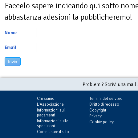
Faccelo sapere indicando qui sotto nom
abbastanza adesioni la pubblicheremo!
Nome
Email
Invia
Problemi? Scrivi una mail
Chi siamo
Termini del servizio
L'Associazione
Diritto di recesso
Informazioni sui
Copyright
pagamenti
Privacy
Informazioni sulle
Cookie policy
spedizioni
Come usare il sito