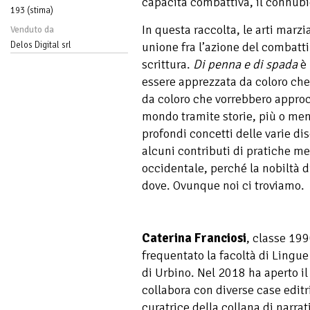
capacità combattiva, il connubio
193 (stima)
In questa raccolta, le arti marzi
Venduto da
Delos Digital srl
unione fra l’azione del combatti
scrittura.
Di penna e di spada
è 
essere apprezzata da coloro ch
da coloro che vorrebbero approc
mondo tramite storie, più o men
profondi concetti delle varie di
alcuni contributi di pratiche m
occidentale, perché la nobiltà d
dove. Ovunque noi ci troviamo.
Caterina Franciosi
, classe 199
frequentato la facoltà di Lingue
di Urbino. Nel 2018 ha aperto il l
collabora con diverse case editri
curatrice della collana di narrat