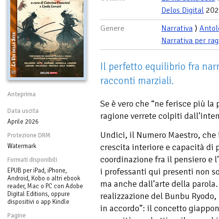
Delos Digital
202
Genere
Narrativa
⟩
Antol
Narrativa per rag
Il perfetto equilibrio fra nar
racconti marziali.
Anteprima
Se è vero che “ne ferisce più la
Data uscita
ragione verrete colpiti dall’inte
Aprile 2026
Undici, il Numero Maestro, che 
Protezione DRM
crescita interiore e capacità di p
Watermark
coordinazione fra il pensiero e l
Formati disponibili
i professanti qui presenti non so
EPUB per iPad, iPhone,
Android, Kobo o altri ebook
ma anche dall’arte della parola
reader, Mac o PC con Adobe
Digital Editions, oppure
realizzazione del Bunbu Ryodo, 
dispositivi o app Kindle
in accordo”: il concetto giappon
Pagine