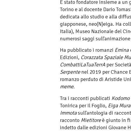
È stato fondatore insieme a un g
Torino e al docente Dario Tomasi
dedicata allo studio e alla diff
giapponese, neo(N)eiga. Ha col
Italia), Museo Nazionale del Cin
numerosi saggi sull'animazione
Ha pubblicato i romanzi
Emina 
Edizioni,
Corazzata Spaziale Mu
CombattiLaTuaTerrA
per Società
Serpente
nel 2019 per Chance Ed
romanzo perduto di Aristide Un
meme
.
Tra i racconti publicati
Kodomo 
Tonirica per Il Foglio,
Eiga Mura
Immota
sull'antologia di raccon
racconto
Mietitore
è giunto in f
indetto dalle edizioni Giovane 