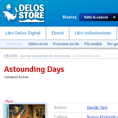
Ricerca
Libri Delos Digital
Ebook
Libri collezionismo
Sfoglia per
Ultimi arrivi
Prossime uscite
Più venduti
Per g
EBOOK
>
NUOVA ATLANTIDE DELOS DIGITAL
> ASTOUNDING DAYS
Astounding Days
romanzo breve
Autore
Davide Tarò
Collana
Nuova Atlantide