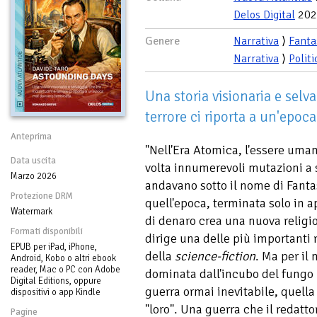
Delos Digital
202
Genere
Narrativa
⟩
Fanta
Narrativa
⟩
Politi
Una storia visionaria e selva
terrore ci riporta a un'epoc
Anteprima
"Nell'Era Atomica, l'essere uma
Data uscita
volta innumerevoli mutazioni a 
Marzo 2026
andavano sotto il nome di Fan
Protezione DRM
quell'epoca, terminata solo in 
Watermark
di denaro crea una nuova religi
Formati disponibili
dirige una delle più importanti ri
EPUB per iPad, iPhone,
della
science-fiction
. Ma per il
Android, Kobo o altri ebook
reader, Mac o PC con Adobe
dominata dall'incubo del fungo r
Digital Editions, oppure
guerra ormai inevitabile, quella
dispositivi o app Kindle
"loro". Una guerra che il redatto
Pagine