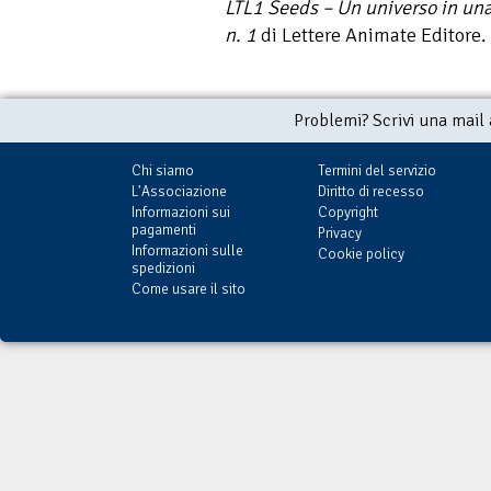
LTL1 Seeds – Un universo in un
n. 1
di Lettere Animate Editore.
Problemi? Scrivi una mail
Chi siamo
Termini del servizio
L'Associazione
Diritto di recesso
Informazioni sui
Copyright
pagamenti
Privacy
Informazioni sulle
Cookie policy
spedizioni
Come usare il sito