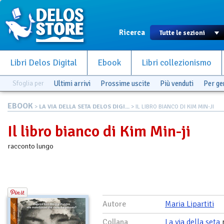
Ricerca
Libri Delos Digital
Ebook
Libri collezionismo
Sfoglia per
Ultimi arrivi
Prossime uscite
Più venduti
Per g
EBOOK
>
LA VIA DELLA SETA DELOS DIGI...
> IL LIBRO BIANCO DI KIM MIN-JI
Il libro bianco di Kim Min-ji
racconto lungo
Autore
Maria Lipartiti
Collana
La via della seta
n