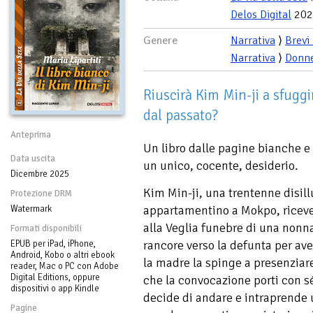
Delos Digital
202
Genere
Narrativa
⟩
Brevi
Narrativa
⟩
Donn
Riuscirà Kim Min-ji a sfuggi
dal passato?
Anteprima
Un libro dalle pagine bianche 
Data uscita
un unico, cocente, desiderio.
Dicembre 2025
Kim Min-ji, una trentenne disill
Protezione DRM
appartamentino a Mokpo, riceve 
Watermark
alla Veglia funebre di una nonn
Formati disponibili
rancore verso la defunta per ave
EPUB per iPad, iPhone,
Android, Kobo o altri ebook
la madre la spinge a presenziar
reader, Mac o PC con Adobe
Digital Editions, oppure
che la convocazione porti con sé
dispositivi o app Kindle
decide di andare e intraprende 
Pagine