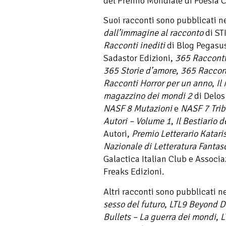
del Premio Mondiale di Poesia 
Suoi racconti sono pubblicati n
dall’immagine al racconto
di ST
Racconti inediti
di Blog Pegasu
Sadastor Edizioni,
365 Racconti
365 Storie d’amore
,
365 Raccont
Racconti Horror per un anno
,
Il
magazzino dei mondi 2
di Delos
NASF 8 Mutazioni
e
NASF 7 Trib
Autori – Volume 1
,
Il Bestiario d
Autori,
Premio Letterario Katari
Nazionale di Letteratura Fanta
Galactica Italian Club e Associ
Freaks Edizioni.
Altri racconti sono pubblicati n
sesso del futuro
,
LTL9 Beyond De
Bullets – La guerra dei mondi
,
L