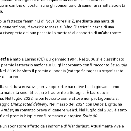
co in cambio di costumi che gli consentono di camuffarsi nella Società
a.
le fattezze femminili di Nova Borealis Z, mediante una muta di
a generazione, Maverick tornerà al Mind District in cerca di una
a riscoperta del suo passato lo metterà al cospetto di un’aberrante
escia
è nato a Larino (CB) il 3 gennaio 1994. Nel 2006 si è classificato
 premio letterario nazionale Luigi Incoronato con il racconto
La scuola
 Nel 2009 ha vinto il premio di poesia (categoria ragazzi) organizzato
 di Larino.
la scrittura creativa, scrive operette narrative fin da giovanissimo.
a maturità scientifica, si è trasferito a Bologna. È laureato in
a. Nel luglio 2022 ha partecipato come attore non protagonista al
aggio
Unexpected delivery
. Nel marzo del 2024 con Delos Digital ha
o
Amber
, un romanzo breve di genere weird. Nel luglio del 2025 è stato
isti del premio Kipple con il romanzo distopico
Suite 90
.
ce un sognatore affetto da sindrome di Wanderlust. Attualmente vive e