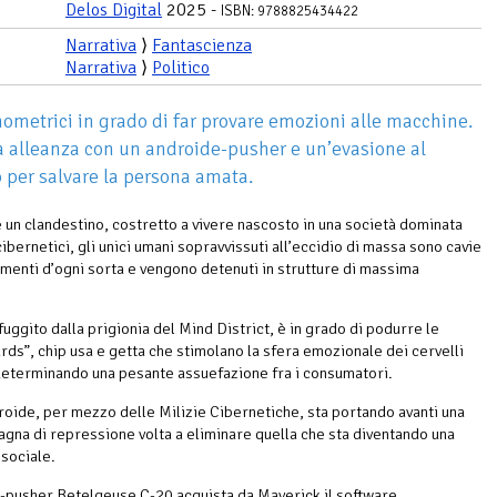
Delos Digital
2025 -
ISBN: 9788825434422
Narrativa
⟩
Fantascienza
Narrativa
⟩
Politico
ometrici in grado di far provare emozioni alle macchine.
a alleanza con un androide-pusher e un’evasione al
o per salvare la persona amata.
 un clandestino, costretto a vivere nascosto in una società dominata
ibernetici, gli unici umani sopravvissuti all’eccidio di massa sono cavie
menti d’ogni sorta e vengono detenuti in strutture di massima
uggito dalla prigionia del Mind District, è in grado di podurre le
ards”, chip usa e getta che stimolano la sfera emozionale dei cervelli
determinando una pesante assuefazione fra i consumatori.
droide, per mezzo delle Milizie Cibernetiche, sta portando avanti una
gna di repressione volta a eliminare quella che sta diventando una
 sociale.
-pusher Betelgeuse C-20 acquista da Maverick il software