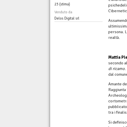
23 (stima)
psichedeli
Cibernetic
Venduto da
Delos Digital srl
Assumendo 
ultimissim
persona. L
realtà.
Mattia Pl
secondo al
di ricamo
.
dal comune
Amante del
Raggiunta l
Archeologi
cortometr
pubblicat
tra i final
Si definis