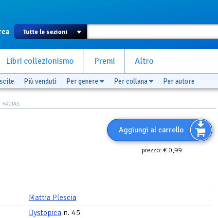
rca
Libri collezionismo
Premi
Altro
scite
Più venduti
Per genere
Per collana
Per autore
 FACIAS
Aggiungi al carrello
€ 0,99
prezzo:
Mattia Plescia
Dystopica
n. 45