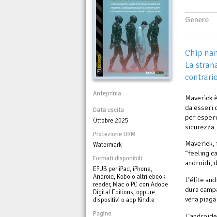
Genere
Chip nan
La stran
contrari
Anteprima
Maverick è
da esseri c
Data uscita
per esperi
Ottobre 2025
sicurezza.
Protezione DRM
Maverick, f
Watermark
“feeling c
Formati disponibili
androidi, 
EPUB per iPad, iPhone,
Android, Kobo o altri ebook
L’élite an
reader, Mac o PC con Adobe
dura campa
Digital Editions, oppure
vera piaga
dispositivi o app Kindle
Pagine
L’androide