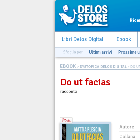
Rice
Libri Delos Digital
Ebook
Sfoglia per
Ultimi arrivi
Prossime u
EBOOK
>
DYSTOPICA DELOS DIGITAL
> DO UT
Do ut facias
racconto
Autore
Collana