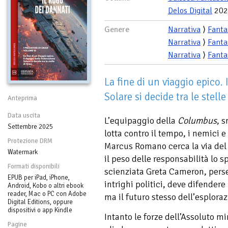
Delos Digital
202
Genere
Narrativa
⟩
Fanta
Narrativa
⟩
Fanta
Narrativa
⟩
Fanta
La fine di un viaggio epico.
Solare si decide tra le stelle
Anteprima
Data uscita
L’equipaggio della
Columbus
, 
Settembre 2025
lotta contro il tempo, i nemici e
Protezione DRM
Marcus Romano cerca la via del r
Watermark
il peso delle responsabilità lo s
Formati disponibili
scienziata Greta Cameron, perse
EPUB per iPad, iPhone,
intrighi politici, deve difendere
Android, Kobo o altri ebook
reader, Mac o PC con Adobe
ma il futuro stesso dell’esplora
Digital Editions, oppure
dispositivi o app Kindle
Intanto le forze dell’Assoluto 
Pagine