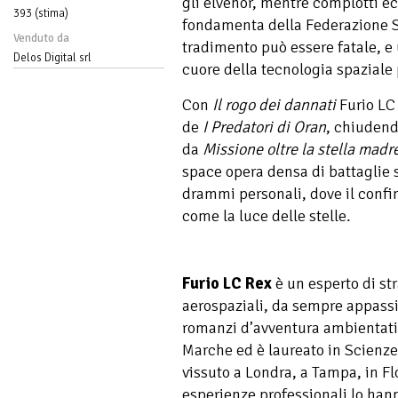
gli elvenor, mentre complotti ec
393 (stima)
fondamenta della Federazione So
Venduto da
tradimento può essere fatale, e
Delos Digital srl
cuore della tecnologia spaziale 
Con
Il rogo dei dannati
Furio LC 
de
I Predatori di Oran
, chiudend
da
Missione oltre la stella madr
space opera densa di battaglie sp
drammi personali, dove il confine
come la luce delle stelle.
Furio LC Rex
è un esperto di str
aerospaziali, da sempre appassi
romanzi d’avventura ambientati 
Marche ed è laureato in Scienze
vissuto a Londra, a Tampa, in Flo
esperienze professionali lo hann