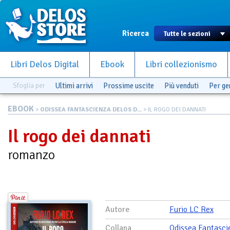
Ricerca
Libri Delos Digital
Ebook
Libri collezionismo
Sfoglia per
Ultimi arrivi
Prossime uscite
Più venduti
Per g
EBOOK
>
ODISSEA FANTASCIENZA DELOS D...
> IL ROGO DEI DANNATI
Il rogo dei dannati
romanzo
Autore
Furio LC Rex
Collana
Odissea Fantasci