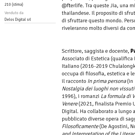
210 (stima)
@fterlife. Tra queste Jia, una 
thailandese. Il proposito di sfru
Venduto da
Delos Digital srl
di sfruttare questo mondo. Person
riveleranno molto diversi da c
Scrittore, saggista e docente,
P
Associato di Estetica (qualifica
Italiano (2016-2019 Chulalongk
occupa di filosofia, estetica e l
il racconto
In prima persona
(in
Nostalgia dei luoghi non vissuti
1996), i romanzi
La formula di 
Venere
(2021, finalista Premio 
Digital. Ha collaborato a lungo 
pubblicato diverse opera di saggi
Filosoficamente
(De Agostini, N
and Interpretation of the Litera