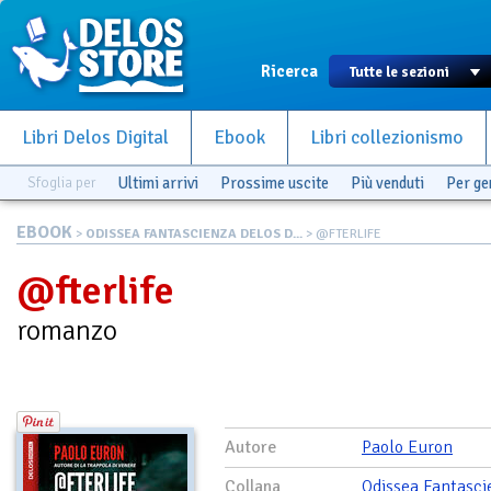
Ricerca
Libri Delos Digital
Ebook
Libri collezionismo
Sfoglia per
Ultimi arrivi
Prossime uscite
Più venduti
Per g
EBOOK
>
ODISSEA FANTASCIENZA DELOS D...
> @FTERLIFE
@fterlife
romanzo
Autore
Paolo Euron
Collana
Odissea Fantasci