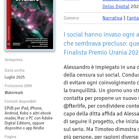
Delos Digital
202
Genere
Narrativa
⟩
Fanta
I social hanno invaso ogni
che sembrava precluso: quel
Finalista Premio Urania 20
Anteprima
Alessandro è impiegato in una di
Data uscita
della censura sui social. Conduc
Luglio 2025
di evitare ogni coinvolgimento
Protezione DRM
la tranquillità. Un giorno uno s
Watermark
contatta per proporre un nuovo so
Formati disponibili
@fterlife, per condividere conte
EPUB per iPad, iPhone,
capo della ditta affida ad Aless
Android, Kobo o altri ebook
reader, Mac o PC con Adobe
di seguire il progetto, che ini
Digital Editions, oppure
dispositivi o app Kindle
sul serio. Ma Timoteo dimostra 
più persone, per ragioni diverse,
Pagine