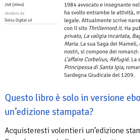
1984 avvocato e insegnante nell
248 (stima)
ha svolto entrambe le attività,
Venduto da
legale. Attualmente scrive narr
Delos Digital srl
con il sito
Thrillernord.it
. Ha pu
privato
,
La valigia incartata
,
Ba
Maria
. La sua Saga dei Mameli, g
nostri, si compone dei romanzi
L’affaire Corbelius
,
Réfugié
. La
Principessa di Santa Igia
, roma
Sardegna Giudicale del 1209.
Questo libro è solo in versione ebo
un’edizione stampata?
Acquisteresti volentieri un’edizione sta