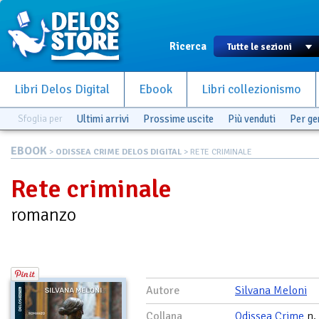
Ricerca
Libri Delos Digital
Ebook
Libri collezionismo
Sfoglia per
Ultimi arrivi
Prossime uscite
Più venduti
Per g
EBOOK
>
ODISSEA CRIME DELOS DIGITAL
> RETE CRIMINALE
Rete criminale
romanzo
Autore
Silvana Meloni
Collana
Odissea Crime
n.