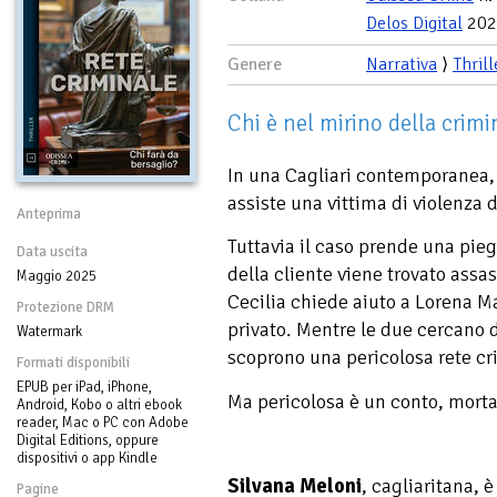
Delos Digital
202
Genere
Narrativa
⟩
Thrill
Chi è nel mirino della crimi
In una Cagliari contemporanea,
assiste una vittima di violenza
Anteprima
Tuttavia il caso prende una pie
Data uscita
della cliente viene trovato assa
Maggio 2025
Cecilia chiede aiuto a Lorena Ma
Protezione DRM
privato. Mentre le due cercano di
Watermark
scoprono una pericolosa rete cr
Formati disponibili
EPUB per iPad, iPhone,
Ma pericolosa è un conto, morta
Android, Kobo o altri ebook
reader, Mac o PC con Adobe
Digital Editions, oppure
dispositivi o app Kindle
Silvana Meloni
, cagliaritana, 
Pagine