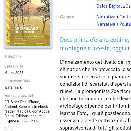
Delos Digital
202
Genere
Narrativa
⟩
Fanta
Narrativa
⟩
Politi
Dove prima c’erano colline, 
montagne e foreste, oggi ci
Anteprima
L’innalzamento del livello dei m
Data uscita
climatica che ha provocato lo s
Marzo 2025
sommerso le coste e le pianure. 
Protezione DRM
condizioni di scarsità, dispersi
Watermark
rilievi. La protagonista Zoe ric
Formati disponibili
che non torneranno, e che deve a
EPUB per iPad, iPhone,
arcipelago dipende per i rifornim
Android, Kobo o altri ebook
reader, Mac o PC con Adobe
Martha Ford, i quali possiedono
Digital Editions, oppure
essenziale per le coltivazioni a
dispositivi o app Kindle
sopravvivenza di tutti gli sfollat
Pagine