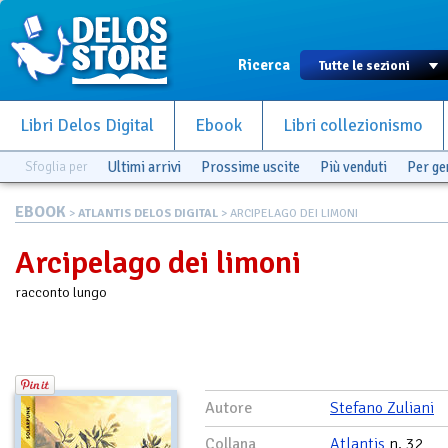
Ricerca
Libri Delos Digital
Ebook
Libri collezionismo
Sfoglia per
Ultimi arrivi
Prossime uscite
Più venduti
Per g
EBOOK
>
ATLANTIS DELOS DIGITAL
> ARCIPELAGO DEI LIMONI
Arcipelago dei limoni
racconto lungo
Autore
Stefano Zuliani
Collana
Atlantis
n. 32