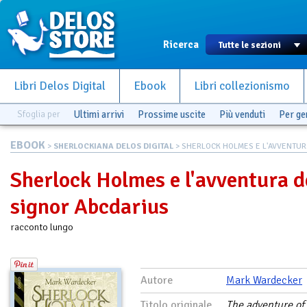
Ricerca
Libri Delos Digital
Ebook
Libri collezionismo
Sfoglia per
Ultimi arrivi
Prossime uscite
Più venduti
Per g
EBOOK
>
SHERLOCKIANA DELOS DIGITAL
> SHERLOCK HOLMES E L'AVVENTUR.
Sherlock Holmes e l'avventura d
signor Abcdarius
racconto lungo
Autore
Mark Wardecker
Titolo originale
The adventure of