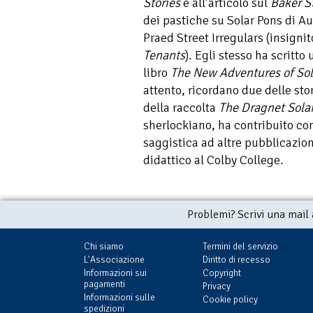
Stories
e all’articolo sul
Baker S
dei pastiche su Solar Pons di A
Praed Street Irregulars (insignit
Tenants
). Egli stesso ha scritto 
libro
The New Adventures of Sol
attento, ricordano due delle stor
della raccolta
The Dragnet Solar
sherlockiano, ha contribuito co
saggistica ad altre pubblicazion
didattico al Colby College.
Problemi? Scrivi una mail
Chi siamo
Termini del servizio
L'Associazione
Diritto di recesso
Informazioni sui
Copyright
pagamenti
Privacy
Informazioni sulle
Cookie policy
spedizioni