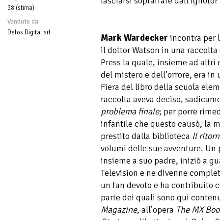
lasciarsi sopraffare dall’ignoto?
38 (stima)
Venduto da
Delos Digital srl
Mark Wardecker
incontra per 
il dottor Watson in una raccolta
Press la quale, insieme ad altri 
del mistero e dell’orrore, era i
Fiera del libro della scuola elem
raccolta aveva deciso, sadicam
problema finale
; per porre rim
infantile che questo causò, la 
prestito dalla biblioteca
Il rito
volumi delle sue avventure. Un 
insieme a suo padre, iniziò a gu
Television e ne divenne comple
un fan devoto e ha contribuito c
parte dei quali sono qui contenu
Magazine
, all’opera
The MX Boo