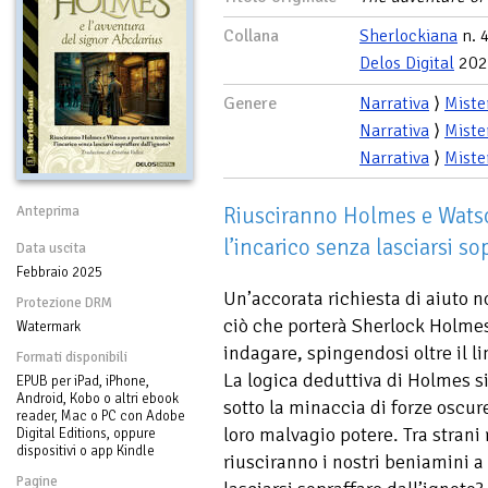
Collana
Sherlockiana
n. 
Delos Digital
202
Genere
Narrativa
⟩
Miste
Narrativa
⟩
Miste
Narrativa
⟩
Miste
Riusciranno Holmes e Watso
Anteprima
l’incarico senza lasciarsi so
Data uscita
Febbraio 2025
Un’accorata richiesta di aiuto 
Protezione DRM
ciò che porterà Sherlock Holmes
Watermark
indagare, spingendosi oltre il 
Formati disponibili
La logica deduttiva di Holmes si
EPUB per iPad, iPhone,
Android, Kobo o altri ebook
sotto la minaccia di forze oscur
reader, Mac o PC con Adobe
loro malvagio potere. Tra strani 
Digital Editions, oppure
dispositivi o app Kindle
riusciranno i nostri beniamini a
Pagine