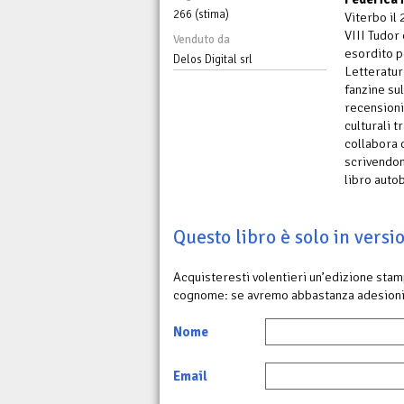
266 (stima)
Viterbo il
VIII Tudor
Venduto da
esordito p
Delos Digital srl
Letteratur
fanzine sul
recensioni
culturali t
collabora 
scrivendone
libro auto
Questo libro è solo in vers
Acquisteresti volentieri un’edizione sta
cognome: se avremo abbastanza adesioni
Nome
Email