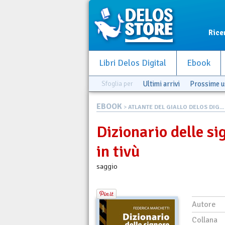
Rice
Libri Delos Digital
Ebook
Sfoglia per
Ultimi arrivi
Prossime u
EBOOK
>
ATLANTE DEL GIALLO DELOS DIG...
Dizionario delle si
in tivù
saggio
Autore
Collana