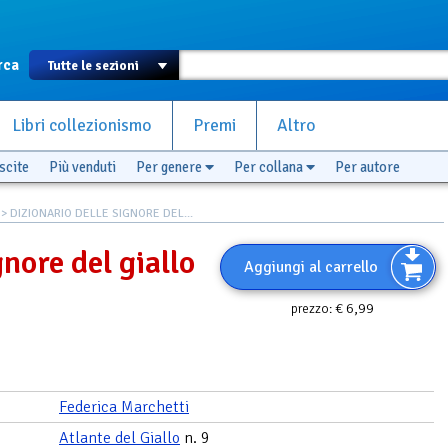
rca
Libri collezionismo
Premi
Altro
scite
Più venduti
Per genere
Per collana
Per autore
> DIZIONARIO DELLE SIGNORE DEL...
gnore del giallo
Aggiungi al carrello
€ 6,99
prezzo:
Federica Marchetti
Atlante del Giallo
n. 9