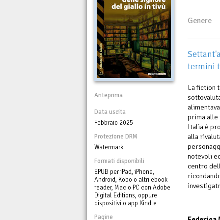
Genere
Settant'a
termini t
La fiction 
Anteprima
sottovaluta
alimentava 
Data uscita
prima alle 
Febbraio 2025
Italia è pr
alla rivalu
Protezione DRM
personaggi
Watermark
notevoli e
Formati disponibili
centro del
EPUB per iPad, iPhone,
ricordando
Android, Kobo o altri ebook
investigatri
reader, Mac o PC con Adobe
Digital Editions, oppure
dispositivi o app Kindle
Pagine
Federica 