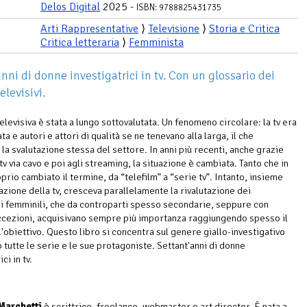
Delos Digital
2025 -
ISBN: 9788825431735
Arti Rappresentative
⟩
Televisione
⟩
Storia e Critica
Critica letteraria
⟩
Femminista
nni di donne investigatrici in tv. Con un glossario dei
elevisivi.
televisiva è stata a lungo sottovalutata. Un fenomeno circolare: la tv era
ta e autori e attori di qualità se ne tenevano alla larga, il che
la svalutazione stessa del settore. In anni più recenti, anche grazie
tv via cavo e poi agli streaming, la situazione è cambiata. Tanto che in
oprio cambiato il termine, da “telefilm” a “serie tv”. Intanto, insieme
tazione della tv, cresceva parallelamente la rivalutazione dei
 femminili, che da controparti spesso secondarie, seppure con
ccezioni, acquisivano sempre più importanza raggiungendo spesso il
l'obiettivo. Questo libro si concentra sul genere giallo-investigativo
 tutte le serie e le sue protagoniste. Settant'anni di donne
ci in tv.
Marchetti
è scrittrice, freelance, webmaster e art director. È nata a