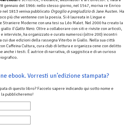
 28 gennaio del 1966: nello stesso giorno, nel 1547, moriva re Enrico
 e nel 1813 veniva pubblicato
Orgoglio e pregiudizio
di Jane Austen. Ha
oco più che ventenne con la poesia. Si è laureata in Lingue e
e Straniere Moderne con una tesi su Léo Malet. Nel 2000 ha creato la
 giallo
Il Gatto Nero
. Oltre a collaborare con siti e riviste con articoli,
 e interviste, ha organizzato e curato numerosi (oltre 200) incontri
ra cui due edizioni della rassegna Viterbo in Giallo. Nella sua città
con Caffeina Cultura, cura club di lettura e organizza cene con delitto
 anche i testi. È autrice di narrativa, di saggistica e di un curioso
biografico.
ione ebook. Vorresti un’edizione stampata?
mpata di questo libro? Faccelo sapere indicando qui sotto nome e
 la pubblicheremo!