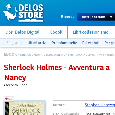
Ricerca
Libri Delos Digital
Ebook
Libri collezionismo
Sfoglia per
Ultimi arrivi
Prossime uscite
Più venduti
Per g
EBOOK
>
SHERLOCKIANA DELOS DIGITAL
> SHERLOCK HOLMES - AVVENTURA .
Sherlock Holmes - Avventura a
Nancy
racconto lungo
Autore
Stephen Herczeg
Titolo originale
The Adventure in