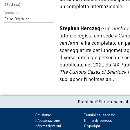
37 (stima)
un complotto internazionale.
Venduto da
Delos Digital srl
Stephen Herczeg
è un
geek
del
attore e regista con sede a Canbe
vent'anni e ha completato un pa
sceneggiature per lungometragg
diverse antologie personali e no
pubblicato nel 2021 da MX Publi
The Curious Cases of Sherlock
suoi apocrifi holmesiani.
Problemi? Scrivi una mail
Chi siamo
Termini del servizio
L'Associazione
Diritto di recesso
Informazioni sui
Copyright