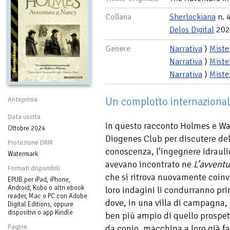
Collana
Sherlockiana
n. 
Delos Digital
202
Genere
Narrativa
⟩
Miste
Narrativa
⟩
Miste
Narrativa
⟩
Miste
Un complotto internaziona
Anteprima
Data uscita
In questo racconto Holmes e Wat
Ottobre 2024
Diogenes Club per discutere del
Protezione DRM
conoscenza, l’ingegnere idrauli
Watermark
avevano incontrato ne
L’avventu
Formati disponibili
che si ritrova nuovamente coinvol
EPUB per iPad, iPhone,
Android, Kobo o altri ebook
loro indagini li condurranno pr
reader, Mac o PC con Adobe
dove, in una villa di campagna,
Digital Editions, oppure
dispositivi o app Kindle
ben più ampio di quello prospett
Pagine
da conio, macchina a loro già fam