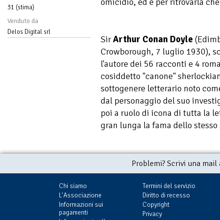
omicidio, ed è per ritrovarla c
31 (stima)
Venduto da
Delos Digital srl
Sir
Arthur Conan Doyle
(Edimb
Crowborough, 7 luglio 1930), sc
l'autore dei 56 racconti e 4 rom
cosiddetto "canone" sherlockiano
sottogenere letterario noto co
dal personaggio del suo investi
poi a ruolo di icona di tutta la l
gran lunga la fama dello stesso
Problemi? Scrivi una mail
Chi siamo
Termini del servizio
L'Associazione
Diritto di recesso
Informazioni sui
Copyright
pagamenti
Privacy