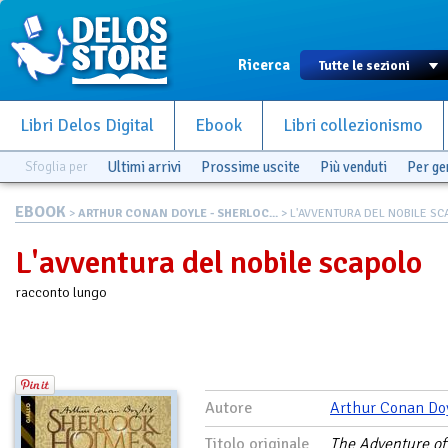
Ricerca
Libri Delos Digital
Ebook
Libri collezionismo
Sfoglia per
Ultimi arrivi
Prossime uscite
Più venduti
Per g
EBOOK
>
ARTHUR CONAN DOYLE - SHERLOC...
> L'AVVENTURA DEL NOBILE S
L'avventura del nobile scapolo
racconto lungo
Autore
Arthur Conan Do
Titolo originale
The Adventure of