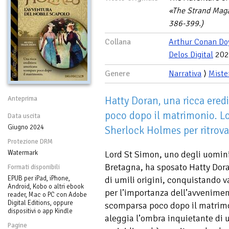
«The Strand Magaz
386-399.)
Collana
Arthur Conan Do
Delos Digital
202
Genere
Narrativa
⟩
Miste
Hatty Doran, una ricca ered
Anteprima
poco dopo il matrimonio. L
Data uscita
Giugno 2024
Sherlock Holmes per ritrova
Protezione DRM
Watermark
Lord St Simon, uno degli uomini
Bretagna, ha sposato Hatty Dora
Formati disponibili
EPUB per iPad, iPhone,
di umili origini, conquistando v
Android, Kobo o altri ebook
per l’importanza dell’avvenime
reader, Mac o PC con Adobe
Digital Editions, oppure
scomparsa poco dopo il matrimo
dispositivi o app Kindle
aleggia l’ombra inquietante di 
Pagine