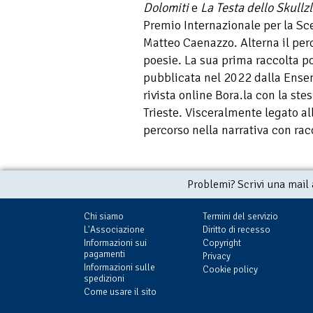
Dolomiti
e
La
Testa dello Skullz
Premio Internazionale per la Sc
Matteo Caenazzo. Alterna il perc
poesie. La sua prima raccolta p
pubblicata nel 2022 dalla Ensem
rivista online Bora.la con la ste
Trieste. Visceralmente legato all
percorso nella narrativa con rac
Problemi? Scrivi una mail
Chi siamo
Termini del servizio
L'Associazione
Diritto di recesso
Informazioni sui
Copyright
pagamenti
Privacy
Informazioni sulle
Cookie policy
spedizioni
Come usare il sito