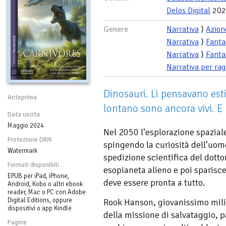
Delos Digital
202
Genere
Narrativa
⟩
Azion
Narrativa
⟩
Fanta
Narrativa
⟩
Fanta
Narrativa per rag
Dinosauri. Li pensavano est
Anteprima
lontano sono ancora vivi. E l
Data uscita
Maggio 2024
Nel 2050 l’esplorazione spaziale
Protezione DRM
spingendo la curiosità dell’uom
Watermark
spedizione scientifica del dotto
Formati disponibili
esopianeta alieno e poi sparisce
EPUB per iPad, iPhone,
deve essere pronta a tutto.
Android, Kobo o altri ebook
reader, Mac o PC con Adobe
Digital Editions, oppure
Rook Hanson, giovanissimo mili
dispositivi o app Kindle
della missione di salvataggio, p
Pagine