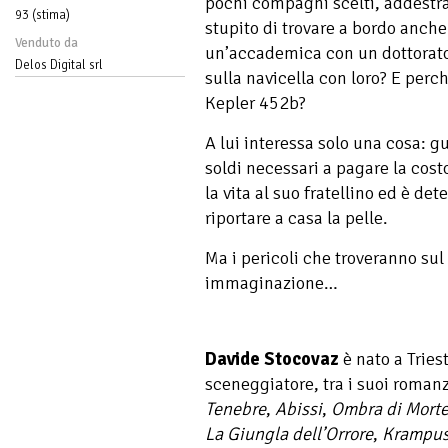
pochi compagni scelti, addestra
93 (stima)
stupito di trovare a bordo anch
Venduto da
un’accademica con un dottorato 
Delos Digital srl
sulla navicella con loro? E perch
Kepler 452b?
A lui interessa solo una cosa: 
soldi necessari a pagare la cos
la vita al suo fratellino ed è de
riportare a casa la pelle.
Ma i pericoli che troveranno sul 
immaginazione…
Davide Stocovaz
è nato a Tries
sceneggiatore, tra i suoi roman
Tenebre
,
Abissi
,
Ombra di Mort
La Giungla dell’Orrore
,
Krampus,