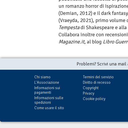
un romanzo horror di ispirazion
(Demian, 2012) e il dark fantas
(Vraeyda, 2021), primo volume di
Tempesta
di Shakespeare e alla 
Collabora inoltre con recensioni d
Magazine.it
, al blog
Libro Guerr
Problemi? Scrivi una mail
Chi siamo
Termini del servizio
L'Associazione
Diritto di recesso
Informazioni sui
Copyright
pagamenti
Privacy
Informazioni sulle
Cookie policy
spedizioni
Come usare il sito