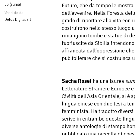
53 (stima)
Futuro, che da tempo le mostra 
dell’avvenire. Nella Foresta delle
Venduto da
Delos Digital srl
grado di riportare alla vita con 
costruirono nello stesso luogo u
rimangono tombe e statue di dee,
fuoriuscite da Sibilla intendon
affrancata dall’oppressione che
può tollerare che si costruisca u
Sacha Rosel
ha una laurea
sum
Letterature Straniere Europee e
Civiltà dell’Asia Orientale, si è 
lingua cinese con due tesi a tem
femminista. Ha tradotto diversi 
scrive in entrambe queste lingue
diverse antologie di stampo horr
pubblicato una raccolta di poes