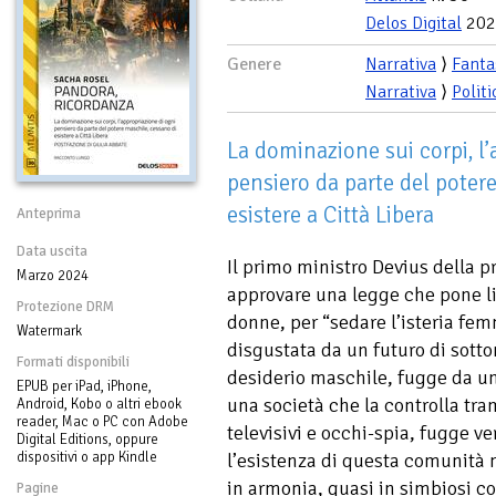
Delos Digital
202
Genere
Narrativa
⟩
Fanta
Narrativa
⟩
Politi
La dominazione sui corpi, l’
pensiero da parte del poter
esistere a Città Libera
Anteprima
Data uscita
Il primo ministro Devius della p
Marzo 2024
approvare una legge che pone lim
Protezione DRM
donne, per “sedare l’isteria fe
Watermark
disgustata da un futuro di sot
Formati disponibili
desiderio maschile, fugge da un
EPUB per iPad, iPhone,
una società che la controlla tr
Android, Kobo o altri ebook
reader, Mac o PC con Adobe
televisivi e occhi-spia, fugge v
Digital Editions, oppure
dispositivi o app Kindle
l’esistenza di questa comunità 
in armonia, quasi in simbiosi co
Pagine