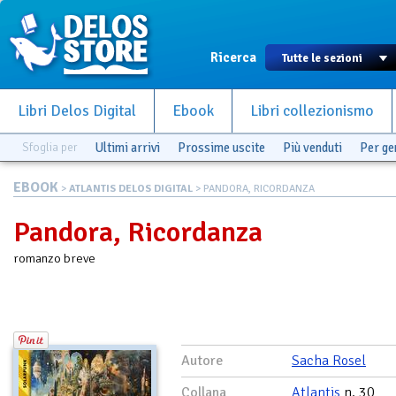
Ricerca
Libri Delos Digital
Ebook
Libri collezionismo
Sfoglia per
Ultimi arrivi
Prossime uscite
Più venduti
Per g
EBOOK
>
ATLANTIS DELOS DIGITAL
> PANDORA, RICORDANZA
Pandora, Ricordanza
romanzo breve
Autore
Sacha Rosel
Collana
Atlantis
n. 30