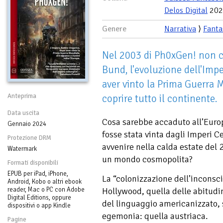
Delos Digital
202
Genere
Narrativa
⟩
Fanta
Nel 2003 di Ph0xGen! non c
Bund, l'evoluzione dell'Im
aver vinto la Prima Guerra 
Anteprima
coprire tutto il continente.
Data uscita
Cosa sarebbe accaduto all’Euro
Gennaio 2024
fosse stata vinta dagli Imperi C
Protezione DRM
avvenire nella calda estate del 
Watermark
un mondo cosmopolita?
Formati disponibili
EPUB per iPad, iPhone,
La “colonizzazione dell’inconsci
Android, Kobo o altri ebook
reader, Mac o PC con Adobe
Hollywood, quella delle abitudin
Digital Editions, oppure
del linguaggio americanizzato, 
dispositivi o app Kindle
egemonia: quella austriaca.
Pagine