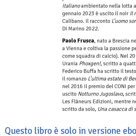
italiano
ambientato nella lotta a
gennaio 2023 è uscito il noir
Il
Calibano. Il racconto
L’uomo so
Di Marino 2022.
Paolo Frusca
, nato a Brescia n
a Vienna e coltiva la passione per
come squadra di calcio). Nel 2
Urania
Phoxgen!
, scritto a qua
Federico Buffa ha scritto il test
il romanzo
L’ultima estate di Be
nel 2016 il premio del CONI per 
uscito
Notturno Jugoslavo
, scr
Les Flâneurs Edizioni, mentre n
scritto da solo,
Una casacca di s
Questo libro è solo in versione ebo