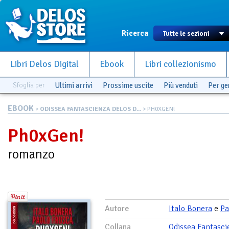
Ricerca
Libri Delos Digital
Ebook
Libri collezionismo
Sfoglia per
Ultimi arrivi
Prossime uscite
Più venduti
Per g
EBOOK
>
ODISSEA FANTASCIENZA DELOS D...
> PH0XGEN!
Ph0xGen!
romanzo
Autore
Italo Bonera
e
Pa
Collana
Odissea Fantasci