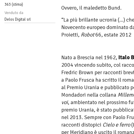
363 (stima)
Ovvero, il maledetto Bund.
Venduto da
“La più brillante ucronia (…) che
Delos Digital srl
Novecento europeo dominato dal
Proietti,
Robot
66, estate 2012
Nato a Brescia nel 1962,
Italo 
2004 vincendo subito, col racc
Fredric Brown per racconti brev
a Paolo Frusca ha scritto il ro
al Premio Urania e pubblicato p
Mondadori nella collana
Millem
voi
, ambientato nel prossimo fut
premio Urania, è stato pubblica
nel 2013. Sempre con Paolo Frus
racconti distopici
Cielo e ferro
(
per Meridiano è uscito il roman