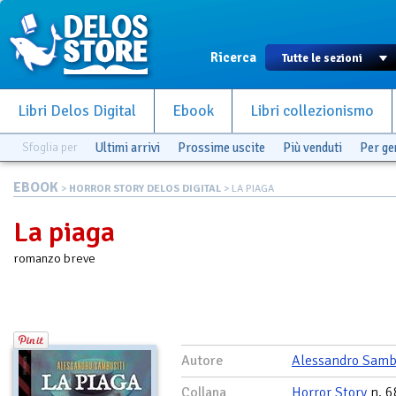
Ricerca
Libri Delos Digital
Ebook
Libri collezionismo
Sfoglia per
Ultimi arrivi
Prossime uscite
Più venduti
Per g
EBOOK
>
HORROR STORY DELOS DIGITAL
> LA PIAGA
La piaga
romanzo breve
Autore
Alessandro Samb
Collana
Horror Story
n. 6