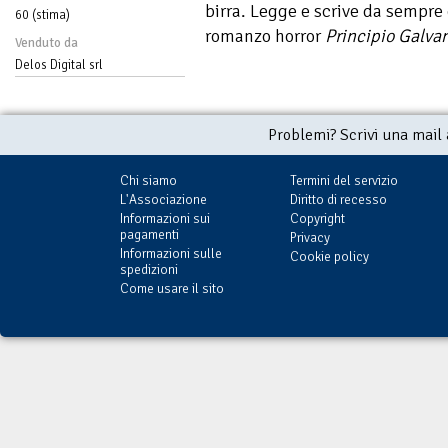
birra. Legge e scrive da sempre 
60 (stima)
romanzo horror
Principio Galva
Venduto da
Delos Digital srl
Problemi? Scrivi una mail
Chi siamo
Termini del servizio
L'Associazione
Diritto di recesso
Informazioni sui
Copyright
pagamenti
Privacy
Informazioni sulle
Cookie policy
spedizioni
Come usare il sito