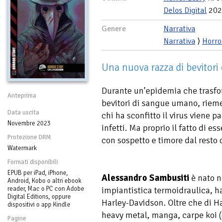
Delos Digital
202
Genere
Narrativa
Narrativa
⟩
Horro
Una nuova razza di bevitori
Durante un’epidemia che trasfor
Anteprima
bevitori di sangue umano, rieme
Data uscita
chi ha sconfitto il virus viene p
Novembre 2023
infetti. Ma proprio il fatto di ess
Protezione DRM
con sospetto e timore dal resto 
Watermark
Formati disponibili
EPUB per iPad, iPhone,
Alessandro Sambusiti
è nato ne
Android, Kobo o altri ebook
reader, Mac o PC con Adobe
impiantistica termoidraulica, h
Digital Editions, oppure
Harley-Davidson. Oltre che di Ha
dispositivi o app Kindle
heavy metal, manga, carpe koi (ch
Pagine