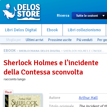
Ricerca
Libri Delos Digital
Ebook
Libri collezionismo
Sfoglia per
Ultimi arrivi
Prossime uscite
Più venduti
Per g
EBOOK
>
SHERLOCKIANA DELOS DIGITAL
> SHERLOCK HOLMES E L’INCIDE...
Sherlock Holmes e l’incidente
della Contessa sconvolta
racconto lungo
Autore
Arthur Hall
Titolo originale
The Incident of t