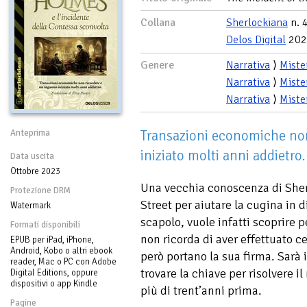
Collana
Sherlockiana
n. 
Delos Digital
202
Genere
Narrativa
⟩
Miste
Narrativa
⟩
Miste
Narrativa
⟩
Miste
Transazioni economiche non
Anteprima
iniziato molti anni addietro.
Data uscita
Ottobre 2023
Una vecchia conoscenza di Sher
Protezione DRM
Street per aiutare la cugina in d
Watermark
scapolo, vuole infatti scoprire
Formati disponibili
non ricorda di aver effettuato 
EPUB per iPad, iPhone,
Android, Kobo o altri ebook
però portano la sua firma. Sarà 
reader, Mac o PC con Adobe
trovare la chiave per risolvere 
Digital Editions, oppure
dispositivi o app Kindle
più di trent’anni prima.
Pagine