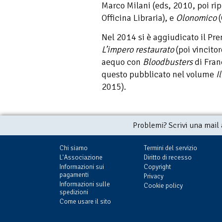
Marco Milani (eds, 2010, poi ri
Officina Libraria), e
Olonomico
(
Nel 2014 si è aggiudicato il Pr
L’impero restaurato
(poi vincito
aequo con
Bloodbusters
di Fran
questo pubblicato nel volume
I
2015).
Problemi? Scrivi una mail
Chi siamo
Termini del servizio
L'Associazione
Diritto di recesso
Informazioni sui
Copyright
pagamenti
Privacy
Informazioni sulle
Cookie policy
spedizioni
Come usare il sito