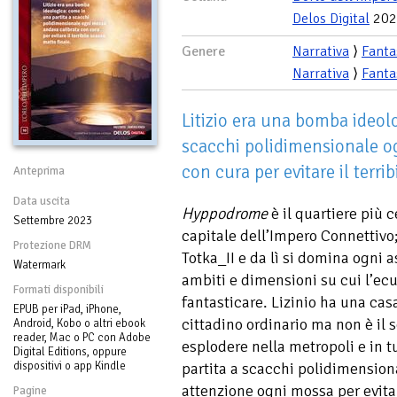
Delos Digital
202
Genere
Narrativa
⟩
Fanta
Narrativa
⟩
Fanta
Litizio era una bomba ideol
scacchi polidimensionale o
con cura per evitare il terri
Anteprima
Data uscita
Hyppodrome
è il quartiere più c
Settembre 2023
capitale dell’Impero Connettivo;
Protezione DRM
Totka_II e da lì si domina ogni 
Watermark
ambiti e dimensioni su cui l’e
Formati disponibili
fantasticare. Lizinio ha una cas
EPUB per iPad, iPhone,
cittadino ordinario ma non è il 
Android, Kobo o altri ebook
reader, Mac o PC con Adobe
esplodere nella metropoli e in t
Digital Editions, oppure
dispositivi o app Kindle
partita a scacchi polidimension
attenzione ogni mossa per evitar
Pagine