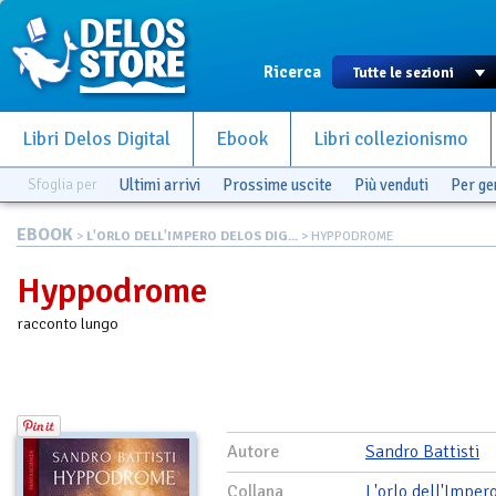
Ricerca
Libri Delos Digital
Ebook
Libri collezionismo
Sfoglia per
Ultimi arrivi
Prossime uscite
Più venduti
Per g
EBOOK
>
L'ORLO DELL'IMPERO DELOS DIG...
> HYPPODROME
Hyppodrome
racconto lungo
Autore
Sandro Battisti
Collana
L'orlo dell'Imper