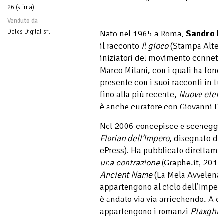
26 (stima)
Venduto da
Delos Digital srl
Nato nel 1965 a Roma,
Sandro B
il racconto
Il gioco
(Stampa Alter
iniziatori del movimento connet
Marco Milani, con i quali ha fon
presente con i suoi racconti in t
fino alla più recente,
Nuove ete
è anche curatore con Giovanni 
Nel 2006 concepisce e sceneggia
Florian dell’Impero
, disegnato d
ePress). Ha pubblicato direttame
una contrazione
(Graphe.it, 2011
Ancient Name
(La Mela Avvelena
appartengono al ciclo dell’Impe
è andato via via arricchendo. A 
appartengono i romanzi
Ptaxgh