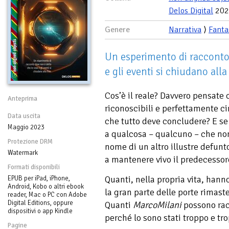
Delos Digital
202
Genere
Narrativa
⟩
Fanta
Un esperimento di racconto
e gli eventi si chiudano alla 
Cos’è il reale? Davvero pensate 
Anteprima
riconoscibili e perfettamente cir
Data uscita
che tutto deve concludere? E se
Maggio 2023
a qualcosa – qualcuno – che non
Protezione DRM
nome di un altro illustre defunto
Watermark
a mantenere vivo il predecessor
Formati disponibili
Quanti, nella propria vita, hann
EPUB per iPad, iPhone,
Android, Kobo o altri ebook
la gran parte delle porte rimast
reader, Mac o PC con Adobe
Digital Editions, oppure
Quanti
MarcoMilani
possono rac
dispositivi o app Kindle
perché lo sono stati troppo e tr
Pagine