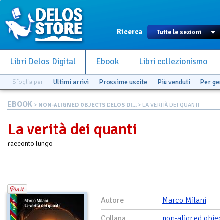
Ricerca
Libri Delos Digital
Ebook
Libri collezionismo
Sfoglia per
Ultimi arrivi
Prossime uscite
Più venduti
Per g
EBOOK
>
NON-ALIGNED OBJECTS DELOS DI...
> LA VERITÀ DEI QUANTI
La verità dei quanti
racconto lungo
Autore
Marco Milani
Collana
non-aligned obje