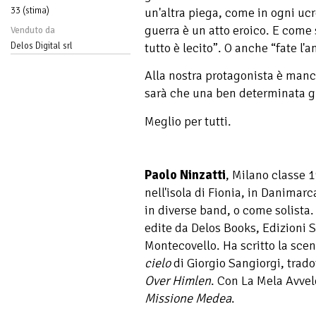
33 (stima)
un'altra piega, come in ogni ucro
guerra è un atto eroico. E come 
Venduto da
Delos Digital srl
tutto è lecito”. O anche “fate l'
Alla nostra protagonista è manc
sarà che una ben determinata gu
Meglio per tutti.
Paolo Ninzatti
, Milano classe 
nell'isola di Fionia, in Danimar
in diverse band, o come solista.
edite da Delos Books, Edizioni 
Montecovello. Ha scritto la sce
cielo
di Giorgio Sangiorgi, trado
Over Himlen
. Con La Mela Avvel
Missione Medea
.