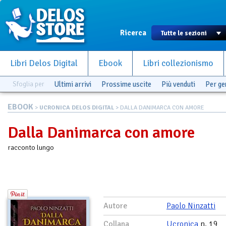
Ricerca
Libri Delos Digital
Ebook
Libri collezionismo
Sfoglia per
Ultimi arrivi
Prossime uscite
Più venduti
Per g
EBOOK
>
UCRONICA DELOS DIGITAL
> DALLA DANIMARCA CON AMORE
Dalla Danimarca con amore
racconto lungo
Autore
Paolo Ninzatti
Collana
Ucronica
n. 19