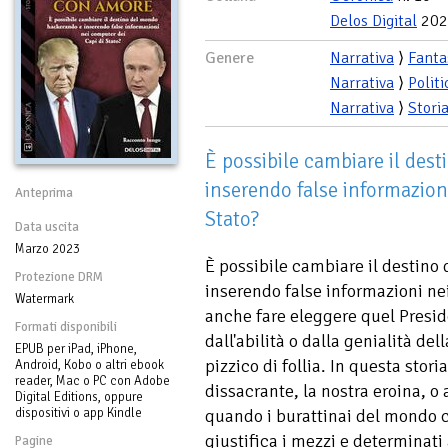
Delos Digital
202
Genere
Narrativa
⟩
Fanta
Narrativa
⟩
Politi
Narrativa
⟩
Stori
È possibile cambiare il de
inserendo false informazion
Anteprima
Stato?
Data uscita
Marzo 2023
È possibile cambiare il destin
Protezione DRM
inserendo false informazioni ne
Watermark
anche fare eleggere quel Presid
Formati disponibili
dall'abilità o dalla genialità de
EPUB per iPad, iPhone,
pizzico di follia. In questa stor
Android, Kobo o altri ebook
reader, Mac o PC con Adobe
dissacrante, la nostra eroina, o a
Digital Editions, oppure
dispositivi o app Kindle
quando i burattinai del mondo c
giustifica i mezzi e determinat
Pagine