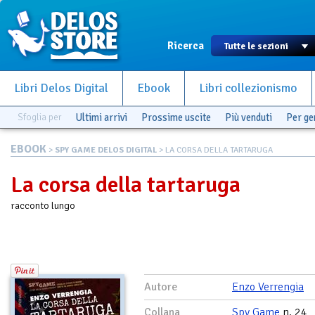
Ricerca
Libri Delos Digital
Ebook
Libri collezionismo
Sfoglia per
Ultimi arrivi
Prossime uscite
Più venduti
Per g
EBOOK
>
SPY GAME DELOS DIGITAL
> LA CORSA DELLA TARTARUGA
La corsa della tartaruga
racconto lungo
Autore
Enzo Verrengia
Collana
Spy Game
n. 24