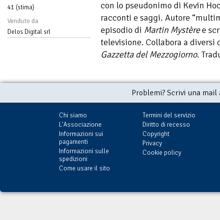
con lo pseudonimo di Kevin Hoc
41 (stima)
racconti e saggi. Autore “multi
Venduto da
episodio di
Martin Mystère
e scri
Delos Digital srl
televisione. Collabora a diversi 
Gazzetta del Mezzogiorno
. Tra
Problemi? Scrivi una mail
Chi siamo
Termini del servizio
L'Associazione
Diritto di recesso
Informazioni sui
Copyright
pagamenti
Privacy
Informazioni sulle
Cookie policy
spedizioni
Come usare il sito