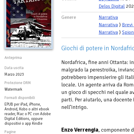
Delos Digital
202
Genere
Narrativa
Narrativa
⟩
Brevi
Narrativa
⟩
Spion
Giochi di potere in Nordafr
Anteprima
Nordafrica, fine anni Ottanta: in
Data uscita
malgrado la perestroika, invia
Marzo 2023
potrebbero impensierire gli itali
Protezione DRM
locale. Un agente arriva da Rom
Watermark
un gioco di specchi nel quale av
Formati disponibili
parti. Per aiutarlo, una docente
EPUB per iPad, iPhone,
nell’intrigo.
Android, Kobo o altri ebook
reader, Mac o PC con Adobe
Digital Editions, oppure
dispositivi o app Kindle
Enzo Verrengia
, componente de
Pagine