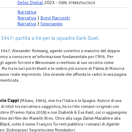
Delos Digital
2023 -
ISBN: 9788825423419
Narrativa
Narrativa
⟩
Brevi Racconti
Narrativa
⟩
Spionaggio
 1947: partita a tre per la squadra Dark Duet.
1947: Alexander Rotwang, agente sovietico e maestro del doppio
’unico a conoscere un’informazione fondamentale per l’MI6. Per
 gli agenti Torrent e Weissmann si mettono al suo servizio come
 Ma tra le luci più brillanti e le ombre più oscure di Palma di Maiorca
nuovo rivale imprevisto. Una vicenda che affonda le radici in una pagina
imenticata.
rlo Cappi
(Milano, 1964), vive tra l'Italia e la Spagna. Autore di una
di titoli tra narrativa e saggistica, ha scritto romanzi originali con
tère (Premio Italia 2018) e con Diabolik & Eva Kant, cui si aggiungono
tion dei film dei Manetti Bros. Oltre alla saga
Danse Macabre
e alla
Black
, sotto il nome François Torrent pubblica i romanzi di
Agente
e
e
Sickrose
per Segretissimo Mondadori.