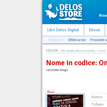
Rice
Libri Delos Digital
Ebook
Sfoglia per
Ultimi arrivi
Prossime u
EBOOK
>
SPY GAME DELOS DIGITAL
> NOME 
Nome in codice: O
racconto lungo
Autore
Collana