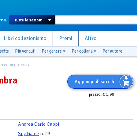
rca
Libri collezionismo
Premi
Altro
scite
Più venduti
Per genere
Per collana
Per autore
IN CODICE: OMBRA
mbra
Aggiungi al carrello
€ 1,99
prezzo:
Andrea Carlo Cappi
Spy Game
n. 23