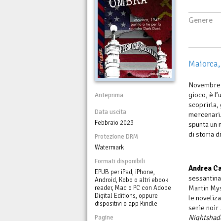
Genere
Maiorca,
Novembre 
gioco, è l
Anteprima
scoprirla,
Data uscita
mercenari.
Febbraio 2023
spunta un 
di storia d
Protezione DRM
Watermark
Formati disponibili
Andrea Ca
EPUB per iPad, iPhone,
sessantina 
Android, Kobo o altri ebook
Martin Mys
reader, Mac o PC con Adobe
Digital Editions, oppure
le noveliza
dispositivi o app Kindle
serie noir
Nightshad
Pagine