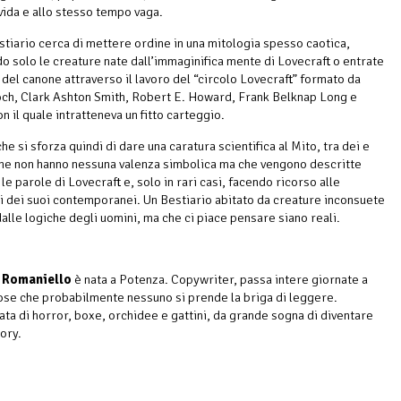
vida e allo stesso tempo vaga.
tiario cerca di mettere ordine in una mitologia spesso caotica,
o solo le creature nate dall’immaginifica mente di Lovecraft o entrate
e del canone attraverso il lavoro del “circolo Lovecraft” formato da
ch, Clark Ashton Smith, Robert E. Howard, Frank Belknap Long e
n il quale intratteneva un fitto carteggio.
he si sforza quindi di dare una caratura scientifica al Mito, tra dei e
he non hanno nessuna valenza simbolica ma che vengono descritte
le parole di Lovecraft e, solo in rari casi, facendo ricorso alle
i dei suoi contemporanei. Un Bestiario abitato da creature inconsuete
dalle logiche degli uomini, ma che ci piace pensare siano reali.
 Romaniello
è nata a Potenza. Copywriter, passa intere giornate a
ose che probabilmente nessuno si prende la briga di leggere.
ta di horror, boxe, orchidee e gattini, da grande sogna di diventare
ory.