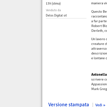
maniera vi
139 (stima)
Venduto da
Questo Bes
Delos Digital srl
raccontand
a far part
Robert Blo
Derleth, co
Un lavoro c
creature c
attraverso 
descrizion
e lontane 
Antonella
scrivere c
Appassiona
Mark Greg
Versione stampata
Vedi