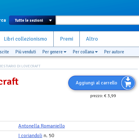
rca
Libri collezionismo
Premi
Altro
scite
Più venduti
Per genere
Per collana
Per autore
 BESTIARIO DI LOVECRAFT
craft
Aggiungi al carrello
€ 3,99
prezzo:
Antonella Romaniello
I coriandoli
n. 50