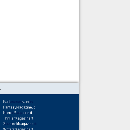
.
Fantascienza.com
FantasyMagazine.it
HorrorMagazine.it
ThrillerMagazine.it
SherlockMagazine.it
WritersMagazine.it