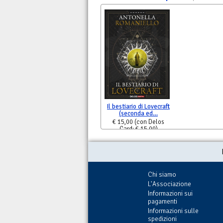
Il bestiario di Lovecraft
(seconda ed…
€ 15,00
(con Delos
Card: € 15,00)
Chi siamo
L'Associazione
Informazioni sui
pagamenti
Informazioni sulle
spedizioni