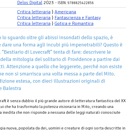
Delos Digital
2023 -
ISBN: 9788825422856
Critica letteraria
⟩
Americana
Critica letteraria
⟩
Fantascienza e Fantasy
Critica letteraria
⟩
Gotica e Romantica
 lo sguardo oltre gli abissi insondati dello spazio, è
e dare una forma agli incubi più impenetrabili? Questo è
 “Bestiario di Lovecraft” tenta di fare: descrivere le
della mitologia del solitario di Providence a partire dai
itti. Attenzione a quello che leggerete, perché non esiste
e non si smarrisca una volta messa a parte del Mito.
zione estesa, con dieci illustrazioni originali di
 Balestra
raft è senza dubbio il più grande autore di letteratura fantastica del XX
lui che ha trasformato la potenza visionaria in Mito, creando una
 inedita che non risponde a nessuna delle leggi naturali conosciute
gia nuova, popolata da dei, uomini e creature di ogni sorta descritte in