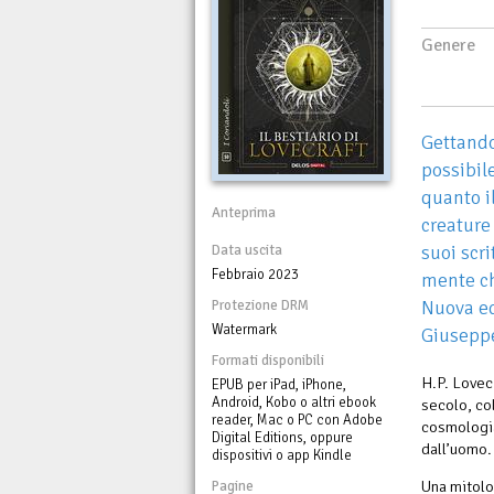
Genere
Gettando
possibil
quanto il
Anteprima
creature 
suoi scr
Data uscita
Febbraio 2023
mente ch
Nuova edi
Protezione DRM
Watermark
Giuseppe
Formati disponibili
H.P. Lovec
EPUB per iPad, iPhone,
Android, Kobo o altri ebook
secolo, co
reader, Mac o PC con Adobe
cosmologia
Digital Editions, oppure
dall’uomo.
dispositivi o app Kindle
Una mitolo
Pagine