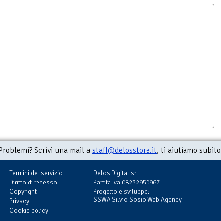
Problemi? Scrivi una mail a
staff@delosstore.it
, ti aiutiamo subito
Termini del servizio
Delos Digital srl
Diritto di recesso
Partita Iva 08232950967
Copyright
Progetto e sviluppo:
SSWA Silvio Sosio Web Agency
Privacy
Cookie policy