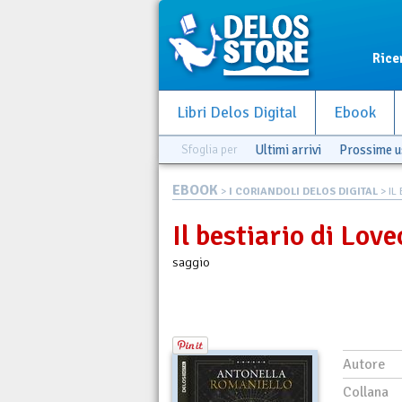
Rice
Libri Delos Digital
Ebook
Sfoglia per
Ultimi arrivi
Prossime u
EBOOK
>
I CORIANDOLI DELOS DIGITAL
> IL
Il bestiario di Love
saggio
Autore
Collana