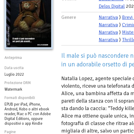
Delos Digital
202
Genere
Narrativa
⟩
Brevi
Narrativa
⟩
Crimi
Narrativa
⟩
Miste
Narrativa
⟩
Thrill
Il male si può nascondere ne
Anteprima
in un adorabile orsetto di 
Data uscita
Luglio 2022
Natalia Lopez, agente speciale d
Protezione DRM
violento, riceve una telefonata 
Watermark
Alice, una bambina affetta da m
Formati disponibili
pareti della stanza con il sopra
EPUB per iPad, iPhone,
sta dando la caccia: “Teddy kill
Android, Kobo o altri ebook
reader, Mac o PC con Adobe
Alice ma ottiene quale unica, in
Digital Editions, oppure
fotografia di classe che ritrae 
dispositivi o app Kindle
migliaia di altre, salvo un partic
Pagine