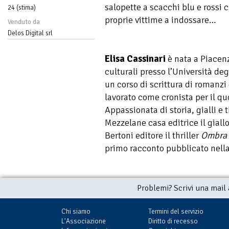
salopette a scacchi blu e rossi c
24 (stima)
proprie vittime a indossare…
Venduto da
Delos Digital srl
Elisa Cassinari
è nata a Piacenz
culturali presso l’Università deg
un corso di scrittura di romanzi 
lavorato come cronista per il q
Appassionata di storia, gialli e 
Mezzelane casa editrice il giall
Bertoni editore il thriller
Ombra 
primo racconto pubblicato nella
Problemi? Scrivi una mail
Chi siamo
Termini del servizio
L'Associazione
Diritto di recesso