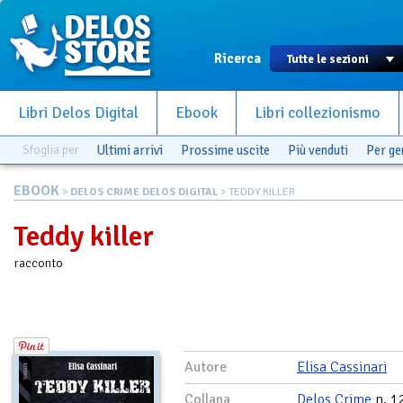
Ricerca
Libri Delos Digital
Ebook
Libri collezionismo
Sfoglia per
Ultimi arrivi
Prossime uscite
Più venduti
Per g
EBOOK
>
DELOS CRIME DELOS DIGITAL
> TEDDY KILLER
Teddy killer
racconto
Autore
Elisa Cassinari
Collana
Delos Crime
n. 1