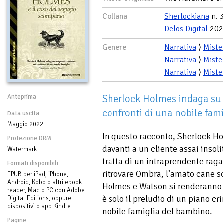
Collana
Sherlockiana
n. 
Delos Digital
202
Genere
Narrativa
⟩
Miste
Narrativa
⟩
Miste
Narrativa
⟩
Miste
Sherlock Holmes indaga su 
Anteprima
confronti di una nobile fami
Data uscita
Maggio 2022
In questo racconto, Sherlock Ho
Protezione DRM
davanti a un cliente assai insoli
Watermark
tratta di un intraprendente raga
Formati disponibili
ritrovare Ombra, l’amato cane s
EPUB per iPad, iPhone,
Android, Kobo o altri ebook
Holmes e Watson si renderanno 
reader, Mac o PC con Adobe
è solo il preludio di un piano cr
Digital Editions, oppure
dispositivi o app Kindle
nobile famiglia del bambino.
Pagine