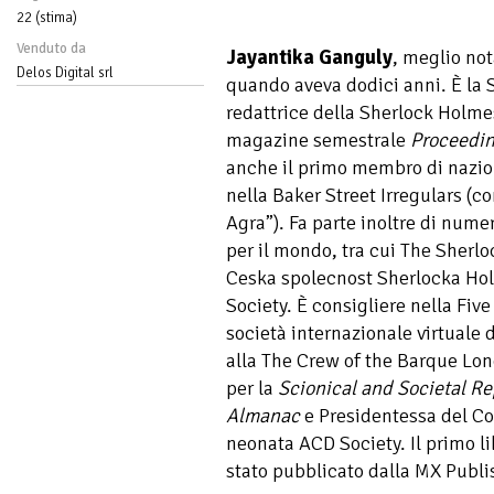
22 (stima)
Venduto da
Jayantika Ganguly
, meglio no
Delos Digital srl
quando aveva dodici anni. È la
redattrice della Sherlock Holmes
magazine semestrale
Proceedin
anche il primo membro di nazion
nella Baker Street Irregulars (con
Agra”). Fa parte inoltre di nume
per il mondo, tra cui The Sherl
Ceska spolecnost Sherlocka Hol
Society. È consigliere nella Fi
società internazionale virtuale d
alla The Crew of the Barque Lone
per la
Scionical and Societal Re
Almanac
e Presidentessa del Co
neonata ACD Society. Il primo li
stato pubblicato dalla MX Publi