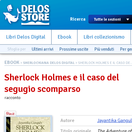
Ricerca
Libri Delos Digital
Ebook
Libri collezionismo
Sfoglia per
Ultimi arrivi
Prossime uscite
Più venduti
Per g
EBOOK
>
SHERLOCKIANA DELOS DIGITAL
> SHERLOCK HOLMES E IL CASO DE..
Sherlock Holmes e il caso del
segugio scomparso
racconto
Autore
Jayantika Gangul
Titolo originale
The Adventure of