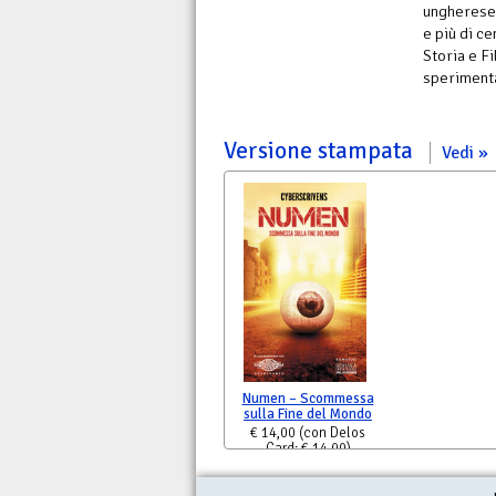
ungheres
e più di ce
Storia e Fi
speriment
Versione stampata
Vedi
Numen – Scommessa
sulla Fine del Mondo
€ 14,00
(con Delos
Card: € 14,00)