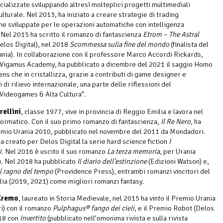
ecializzate sviluppando altresì molteplici progetti multimediali
lturale. Nel 2013, ha iniziato a creare strategie di trading
he sviluppate per le operazioni automatiche con intelligenza
. Nel 2015 ha scritto il romanzo di fantascienza
Etrom – The Astral
elos Digital), nel 2018
Scommessa sulla fine del mondo
(finalista del
nia). In collaborazione con il professore Marco Accordi Rickards,
Vigamus Academy, ha pubblicato a dicembre del 2021 il saggio Homo
ns che in cristallizza, grazie a contributi di game designer e
di rilievo internazionale, una parte delle riflessioni del
Videogames & Alta Cultura”.
ellini
, classe 1977, vive in provincia di Reggio Emilia e lavora nel
formatico. Con il suo primo romanzo di fantascienza,
Il Re Nero
, ha
remio Urania 2010, pubblicato nel novembre del 2011 da Mondadori.
a creato per Delos Digital la serie hard science fiction
I
i
. Nel 2016 è uscito il suo romanzo
La terza memoria
, per Urania
. Nel 2018 ha pubblicato
Il diario dell’estinzione
(Edizioni Watson) e,
Il ragno del tempo
(Providence Press), entrambi romanzi vincitori del
lia (2019, 2021) come migliori romanzi fantasy.
 Kremo
, laureato in Storia Medievale, nel 2015 ha vinto il Premio Urania
i) con il romanzo
Pulphagus® fango dei cieli
, e il Premio Robot (Delos
18 con
Invertito
(pubblicato nell’omonima rivista e sulla rivista