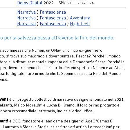
Delos Digital
2022 -
ISBN: 9788825420074
Narrativa
⟩
Fantascienza
Narrativa
⟩
Fantascienza
⟩
Avventura
Narrativa
⟩
Fantascienza
⟩
High Tech
ro per la salvezza passa attraverso la fine del mondo.
a scommessa che Numen, un ONav, un cinico ex-guerriero
co, si trova suo malgrado a dover puntare. Perché? Perché il mondo
dere alla dittatura mentale imposta dalla Democrazia Sacra. Perché la
a per diventare meno che un ricordo. Perciò spetta a Numen e ad Atum,
parte digitale, fare in modo che la Scommessa sulla Fine del Mondo
enso.
vens
è un progetto collettivo di narrative designers fondato nel 2021
elsanti, Maico Morellini e Lukha B. Kremo. Il loro primo progetto è
opera crossmediale letteraria, ludica e videoludica.
santi
è CEO, fondatore e lead game designer di AgeOfGames &
Laureato a Siena in Storia, ha scritto vari articoli e recensioni per