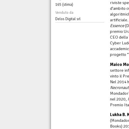
riviste sp
165 (stima)
d’ambito cu
Venduto da
algoritmic
Delos Digital srl
artificiale
Essence
(D
premio Ura
CEO della 
Cyber Lude
accademici 
progetto “
Maico Mor
settore in
vinto il P
Nel 2014 h
Necronaut
Mondadori
nel 2020,
Premio Ita
Lukha B.
(Mondador
Books) 20