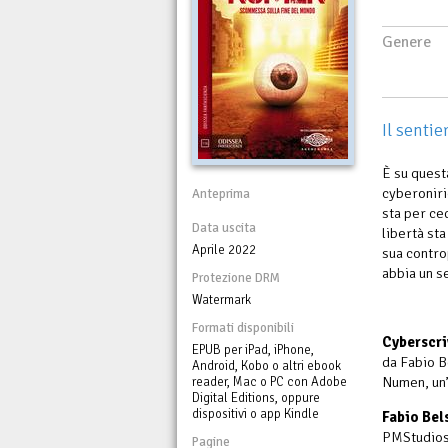
Genere
Il sentie
È su quest
cyberoniri
Anteprima
sta per ce
Data uscita
libertà st
Aprile 2022
sua contro
abbia un s
Protezione DRM
Watermark
Formati disponibili
Cyberscri
EPUB per iPad, iPhone,
da Fabio B
Android, Kobo o altri ebook
Numen, un’
reader, Mac o PC con Adobe
Digital Editions, oppure
dispositivi o app Kindle
Fabio Bel
PMStudios. 
Pagine