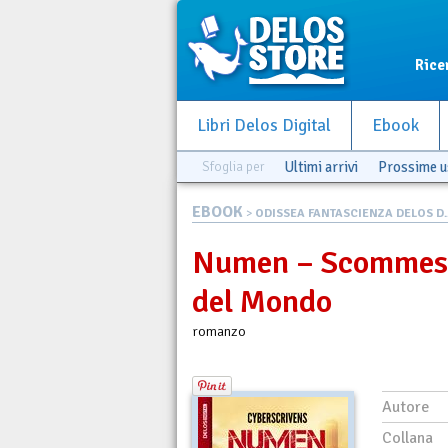
Rice
Libri Delos Digital
Ebook
Sfoglia per
Ultimi arrivi
Prossime u
EBOOK
>
ODISSEA FANTASCIENZA DELOS D..
Numen – Scommess
del Mondo
romanzo
Autore
Collana