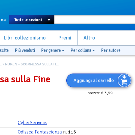
rca
Libri collezionismo
Premi
Altro
scite
Più venduti
Per genere
Per collana
Per autore
.
> NUMEN – SCOMMESSA SULLA FI...
a sulla Fine
Aggiungi al carrello
€ 3,99
prezzo:
CyberScrivens
Odissea Fantascienza
n. 116