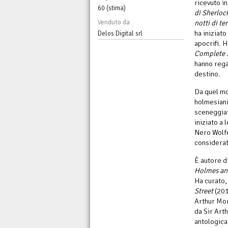
ricevuto i
60 (stima)
di Sherlo
Venduto da
notti di te
ha iniziato
Delos Digital srl
apocrifi. 
Complete 
hanno reg
destino.
Da quel mo
holmesiani:
sceneggiat
iniziato a 
Nero Wolfe
considerat
È autore d
Holmes and
Ha curato, 
Street
(201
Arthur Mor
da Sir Art
antologica