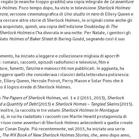
n regalo (e neanche troppo gradito) una copia integrale de
Le avventure
ck Holmes
. Poco tempo dopo, ha visto in televisione
Sherlock Holmes:
rrore
, versione cinematografica di
Uno studio in nero
di Ellery Queen e
 a cercare altre storie di Sherlock Holmes, le originali come anche gli
Ha acquistato, quindi, una copia dell’edizione Doubleday di
The
Sherlock Holmes
e l’ha divorata in una notte. Per Natale, i genitori gli
alato
Holmes of Baker Street
di Baring-Gould, segnando così il suo
mento, ha iniziato a leggere e collezionare migliaia di apocrifi
 romanzi, racconti, episodi radiofonici e televisivi, film e
ure, fumetti,
fanzine
e manoscritti non pubblicati. In aggiunta, ha
leggere quelli che considerava i classici della letteratura poliziesca:
, Ellery Queen, Hercule Poirot, Perry Mason e Solar Pons che è
o il logico erede di Sherlock Holmes.
i
The Papers of Sherlock Holmes
, vol. 1 e 2 (2011, 2013),
Sherlock
 a Quantity of Debt
(2013) e
Sherlock Homes – Tangled Skeins
(2015).
inoltre, la raccolta in tre volumi
Sherlock Holmes in Montague
4), in cui ha riadattato i racconti con Martin Hewitt protagonista di
rison come avventuri di Sherlock Holmes antecedenti a quelle create
hur Conan Doyle. Più recentemente, nel 2015, ha iniziato una serie
,
The MX Book of New Sherlock Holmes Stories
, che, anno dopo anno,