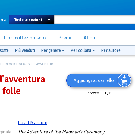
rca
Libri collezionismo
Premi
Altro
scite
Più venduti
Per genere
Per collana
Per autore
SHERLOCK HOLMES E L'AVVENTUR...
l'avventura
Aggiungi al carrello
 folle
€ 1,99
prezzo:
David Marcum
ginale
The Adventure of the Madman’s Ceremony