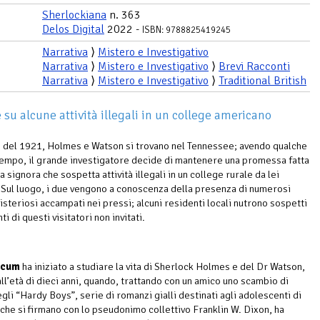
Sherlockiana
n. 363
Delos Digital
2022 -
ISBN: 9788825419245
Narrativa
⟩
Mistero e Investigativo
Narrativa
⟩
Mistero e Investigativo
⟩
Brevi Racconti
Narrativa
⟩
Mistero e Investigativo
⟩
Traditional British
 su alcune attività illegali in un college americano
 del 1921, Holmes e Watson si trovano nel Tennessee; avendo qualche
tempo, il grande investigatore decide di mantenere una promessa fatta
a signora che sospetta attività illegali in un college rurale da lei
. Sul luogo, i due vengono a conoscenza della presenza di numerosi
isteriosi accampati nei pressi; alcuni residenti locali nutrono sospetti
ti di questi visitatori non invitati.
rcum
ha iniziato a studiare la vita di Sherlock Holmes e del Dr Watson,
all’età di dieci anni, quando, trattando con un amico uno scambio di
gli “Hardy Boys”, serie di romanzi gialli destinati agli adolescenti di
i che si firmano con lo pseudonimo collettivo Franklin W. Dixon, ha