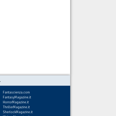
.
Fantascienza.com
FantasyMagazine.it
HorrorMagazine.it
ThrillerMagazine.it
SherlockMagazine.it