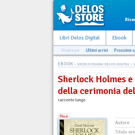
Rice
Libri Delos Digital
Ebook
Sfoglia per
Ultimi arrivi
Prossime u
EBOOK
>
SHERLOCKIANA DELOS DIGITAL
> 
Sherlock Holmes e 
della cerimonia del
racconto lungo
Autore
Titolo ori