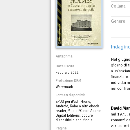
Collana
Genere
Indagine
Anteprima
Nel giugno
giorno di 
Data uscita
a un'anzian
Febbraio 2022
finanziato
Protezione DRM
individui m
Watermark
nei confron
Formati disponibili
EPUB per iPad, iPhone,
Android, Kobo o altri ebook
David Ma
reader, Mac o PC con Adobe
nel 1975, 
Digital Editions, oppure
romanzi de
dispositivi o app Kindle
vari autor
Pagine