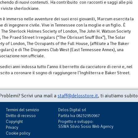
cchendo di nuovi contenuti. Ha contribuito con racconti e saggi alle più
 riviste sherlockiane.
 è immerso nelle avventure dei suoi eroi giovanili, Marcum esercita la
 di ingegnere civile. Vive in Tennessee con la moglie e un figlio. È
The Sherlock Holmes Society of London, The John H. Watson Society
, The Praed Street Irregulars (“The Obrisset Snuff Box”), The Solar
ty of London, The Occupants of the Full House, (affiliate a The Baker
egulars) e di The Diogenes Club West (East Tennessee Annex), una
sociazione non ufficiale.
 sedici anni indossa tutto l’anno il berretto da cacciatore di cervi e, nel
uscito a coronare il sogno di raggiungere l’Inghilterra e Baker Street.
Problemi? Scrivi una mail a
staff@delosstore.it
, ti aiutiamo subito
Termini del servizio
Delos Digital srl
Diritto di recesso
Partita Iva 08232950967
Copyright
Progetto e sviluppo:
SSWA Silvio Sosio Web Agency
Privacy
Cookie policy