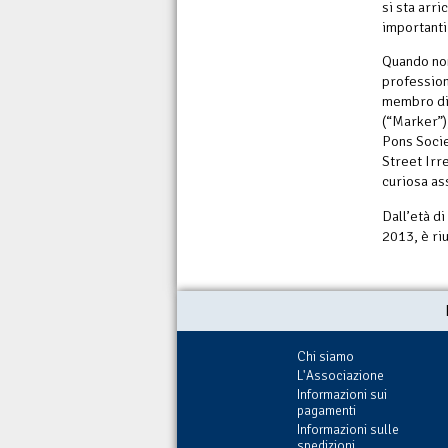
si sta arri
importanti
Quando non
professione
membro di 
(“Marker”)
Pons Socie
Street Irr
curiosa as
Dall’età di
2013, è ri
Chi siamo
L'Associazione
Informazioni sui
pagamenti
Informazioni sulle
spedizioni