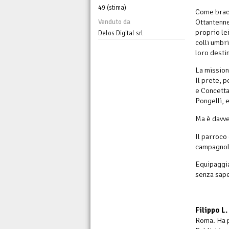
49 (stima)
Come bracc
Ottantenne 
Venduto da
proprio le
Delos Digital srl
colli umbr
loro desti
La mission
Il prete, 
e Concetta 
Pongelli, 
Ma è davve
Il parroco
campagnoli
Equipaggia
senza sape
Filippo L.
Roma. Ha p