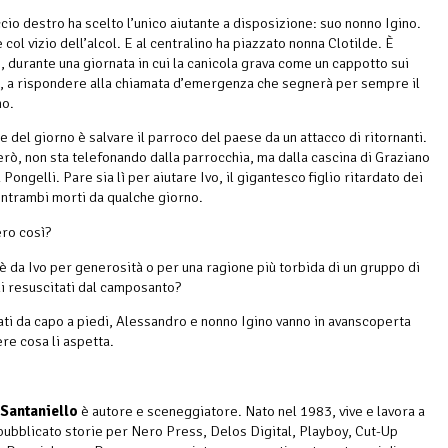
io destro ha scelto l’unico aiutante a disposizione: suo nonno Igino.
col vizio dell’alcol. E al centralino ha piazzato nonna Clotilde. È
i, durante una giornata in cui la canicola grava come un cappotto sui
i, a rispondere alla chiamata d’emergenza che segnerà per sempre il
no.
e del giorno è salvare il parroco del paese da un attacco di ritornanti.
però, non sta telefonando dalla parrocchia, ma dalla cascina di Graziano
Pongelli. Pare sia lì per aiutare Ivo, il gigantesco figlio ritardato dei
entrambi morti da qualche giorno.
ro così?
 è da Ivo per generosità o per una ragione più torbida di un gruppo di
 resuscitati dal camposanto?
ti da capo a piedi, Alessandro e nonno Igino vanno in avanscoperta
re cosa li aspetta.
 Santaniello
è autore e sceneggiatore. Nato nel 1983, vive e lavora a
ubblicato storie per Nero Press, Delos Digital, Playboy, Cut-Up