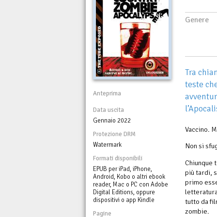
Genere
Tra chia
teste ch
Anteprima
avventur
l’Apocal
Data uscita
Gennaio 2022
Vaccino. M
Protezione DRM
Watermark
Non si sfu
Formati disponibili
Chiunque t
EPUB per iPad, iPhone,
più tardi,
Android, Kobo o altri ebook
primo esse
reader, Mac o PC con Adobe
letteratura
Digital Editions, oppure
dispositivi o app Kindle
tutto da fi
zombie.
Pagine