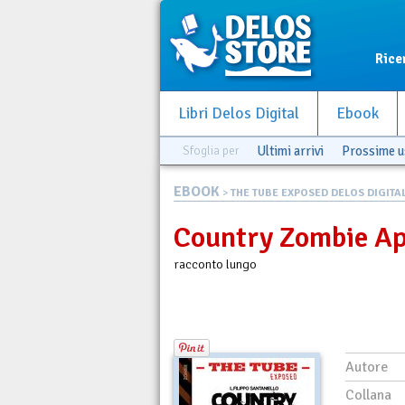
Rice
Libri Delos Digital
Ebook
Sfoglia per
Ultimi arrivi
Prossime u
EBOOK
>
THE TUBE EXPOSED DELOS DIGITA
Country Zombie Ap
racconto lungo
Autore
Collana