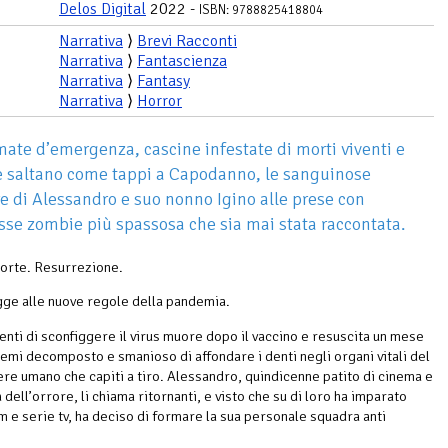
Delos Digital
2022 -
ISBN: 9788825418804
Narrativa
⟩
Brevi Racconti
Narrativa
⟩
Fantascienza
Narrativa
⟩
Fantasy
Narrativa
⟩
Horror
mate d’emergenza, cascine infestate di morti viventi e
e saltano come tappi a Capodanno, le sanguinose
e di Alessandro e suo nonno Igino alle prese con
isse zombie più spassosa che sia mai stata raccontata.
orte. Resurrezione.
gge alle nuove regole della pandemia.
enti di sconfiggere il virus muore dopo il vaccino e resuscita un mese
 semi decomposto e smanioso di affondare i denti negli organi vitali del
re umano che capiti a tiro. Alessandro, quindicenne patito di cinema e
 dell’orrore, li chiama ritornanti, e visto che su di loro ha imparato
lm e serie tv, ha deciso di formare la sua personale squadra anti