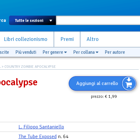
rca
Libri collezionismo
Premi
Altro
scite
Più venduti
Per genere
Per collana
Per autore
L
> COUNTRY ZOMBIE APOCALYPSE
ocalypse
Aggiungi al carrello
€ 1,99
prezzo:
L. Filippo Santaniello
The Tube Exposed
n. 64