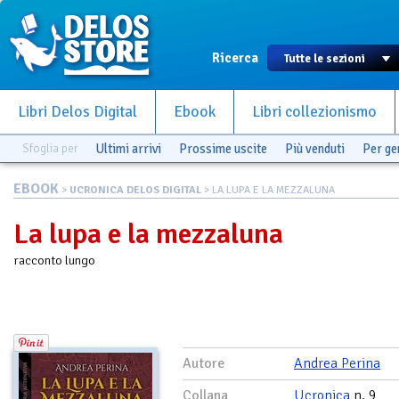
Ricerca
Libri Delos Digital
Ebook
Libri collezionismo
Sfoglia per
Ultimi arrivi
Prossime uscite
Più venduti
Per g
EBOOK
>
UCRONICA DELOS DIGITAL
> LA LUPA E LA MEZZALUNA
La lupa e la mezzaluna
racconto lungo
Autore
Andrea Perina
Collana
Ucronica
n. 9