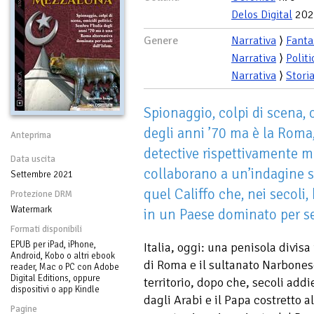
Delos Digital
202
Genere
Narrativa
⟩
Fanta
Narrativa
⟩
Politi
Narrativa
⟩
Stori
Spionaggio, colpi di scena, o
degli anni ’70 ma è la Roma, 
Anteprima
detective rispettivamente 
Data uscita
collaborano a un’indagine s
Settembre 2021
quel Califfo che, nei secoli,
Protezione DRM
Watermark
in un Paese dominato per se
Formati disponibili
EPUB per iPad, iPhone,
Italia, oggi: una penisola divisa 
Android, Kobo o altri ebook
di Roma e il sultanato Narbonese
reader, Mac o PC con Adobe
Digital Editions, oppure
territorio, dopo che, secoli addi
dispositivi o app Kindle
dagli Arabi e il Papa costretto a
Pagine