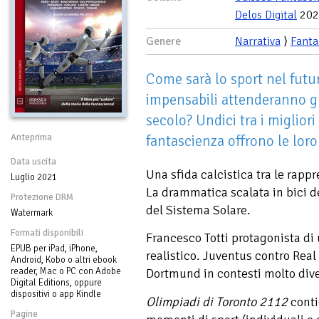
Delos Digital
202
Genere
Narrativa
⟩
Fanta
Come sarà lo sport nel futur
impensabili attenderanno gli
secolo? Undici tra i migliori s
Anteprima
fantascienza offrono le loro
Data uscita
Una sfida calcistica tra le rappr
Luglio 2021
La drammatica scalata in bici d
Protezione DRM
del Sistema Solare.
Watermark
Formati disponibili
Francesco Totti protagonista di
EPUB per iPad, iPhone,
realistico. Juventus contro Rea
Android, Kobo o altri ebook
reader, Mac o PC con Adobe
Dortmund in contesti molto dive
Digital Editions, oppure
dispositivi o app Kindle
Olimpiadi di Toronto 2112
conti
Pagine