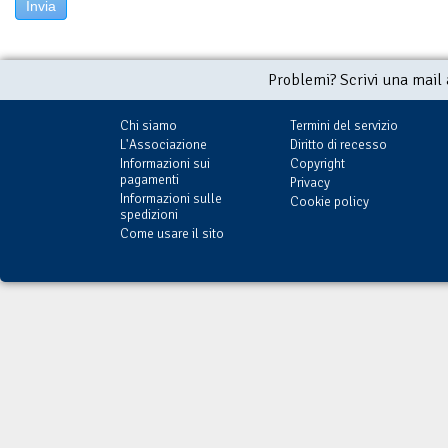
Invia
Problemi? Scrivi una mail
Chi siamo
Termini del servizio
L'Associazione
Diritto di recesso
Informazioni sui
Copyright
pagamenti
Privacy
Informazioni sulle
Cookie policy
spedizioni
Come usare il sito