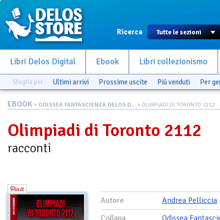
Ricerca
Libri Delos Digital
Ebook
Libri collezionismo
Sfoglia per
Ultimi arrivi
Prossime uscite
Più venduti
Per g
EBOOK
>
ODISSEA FANTASCIENZA DELOS D...
> OLIMPIADI DI TORONTO 2112
Olimpiadi di Toronto 2112
racconti
Autore
Andrea Pelliccia
Collana
Odissea Fantasci