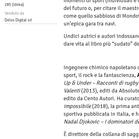
momenti di sport (individuali e 
285 (stima)
del futuro o, per citare il maest
Venduto da
come quello sabbioso di Mondo9
Delos Digital srl
un’epica gara tra navi.
Undici autrici e autori indossan
dare vita al libro più “sudato” d
Ingegnere chimico napoletano c
sport, il rock e la fantascienza,
Up & Under – Racconti di rugby
Valenti
(2013), editi da Absolute
edito da Cento Autori. Ha curato
impossibile
(2018), la prima ant
sportiva pubblicata in Italia, e
Nadal Djokovic – I dominatori d
È direttore della collana di sagg