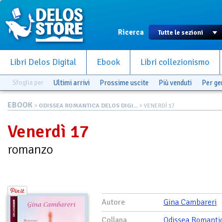
Ricerca
Libri Delos Digital
Ebook
Libri collezionismo
Sfoglia per
Ultimi arrivi
Prossime uscite
Più venduti
Per g
EBOOK
>
ODISSEA ROMANTICA DELOS DIGI...
> VENERDÌ 17
Venerdì 17
romanzo
Autore
Gina Cambareri
Collana
Odissea Romanti