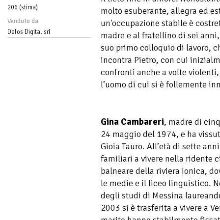
206 (stima)
molto esuberante, allegra ed es
Venduto da
un'occupazione stabile è costret
Delos Digital srl
madre e al fratellino di sei anni
suo primo colloquio di lavoro, 
incontra Pietro, con cui inizialm
confronti anche a volte violenti
l’uomo di cui si è follemente i
Gina Cambareri
, madre di cinqu
24 maggio del 1974, e ha vissuto
Gioia Tauro. All’età di sette anni 
familiari a vivere nella ridente 
balneare della riviera Ionica, d
le medie e il liceo linguistico. N
degli studi di Messina laureando
2003 si è trasferita a vivere a Ver
marito hanno stabilmente fissato