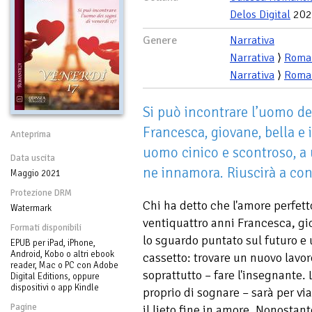
Delos Digital
202
Genere
Narrativa
Narrativa
⟩
Roma
Narrativa
⟩
Roma
Si può incontrare l’uomo de
Francesca, giovane, bella e i
Anteprima
uomo cinico e scontroso, a u
Data uscita
ne innamora. Riuscirà a conq
Maggio 2021
Protezione DRM
Chi ha detto che l'amore perfetto
Watermark
ventiquattro anni Francesca, gio
Formati disponibili
lo sguardo puntato sul futuro e
EPUB per iPad, iPhone,
Android, Kobo o altri ebook
cassetto: trovare un nuovo lavor
reader, Mac o PC con Adobe
soprattutto – fare l'insegnante.
Digital Editions, oppure
dispositivi o app Kindle
proprio di sognare – sarà per via
Pagine
il lieto fine in amore. Nonostan