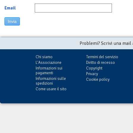
Email
Invia
Problemi? Scrivi una mail
Chi siamo
Termini del servizio
L'Associazione
Diritto di recesso
Informazioni sui
Copyright
pagamenti
Privacy
Informazioni sulle
Cookie policy
spedizioni
Come usare il sito