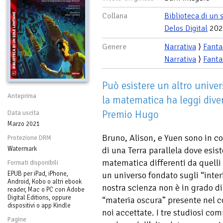
Collana
Biblioteca di un 
Delos Digital
202
Genere
Narrativa
⟩
Fanta
Narrativa
⟩
Fanta
Può esistere un altro univer
Anteprima
la matematica ha leggi dive
Premio Hugo
Data uscita
Marzo 2021
Bruno, Alison, e Yuen sono in c
Protezione DRM
Watermark
di una Terra parallela dove esis
matematica differenti da quelli 
Formati disponibili
EPUB per iPad, iPhone,
un universo fondato sugli “inter
Android, Kobo o altri ebook
nostra scienza non è in grado d
reader, Mac o PC con Adobe
Digital Editions, oppure
“materia oscura” presente nel co
dispositivi o app Kindle
noi accettate. I tre studiosi c
Pagine