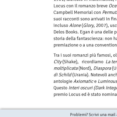
Locus con il romanzo breve
Oce
Campbell Memorial con
Permuta
suoi racconti sono arrivati in fi
incluso
Alone
(
Glory
, 2007), usc
Delos Books. Egan è una delle p
storia della fantascienza: non 
premiazione o a una convention, 
Tra i suoi romanzi più famosi, ol
City
(Shake), ricordiamo
La te
moltiplicata
(Nord),
Diaspora
(U
di Schild
(Urania). Notevoli anc
antologie
Axiomatic
e
Luminou
Questo
Interi oscuri (Dark Inte
premio Locus ed è stato nomina
Problemi? Scrivi una mail