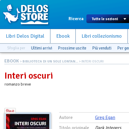
Ricerca
Libri Delos Digital
Ebook
Libri collezionismo
Sfoglia per
Ultimi arrivi
Prossime uscite
Più venduti
Per g
EBOOK
>
BIBLIOTECA DI UN SOLE LONTAN...
> INTERI OSCURI
Interi oscuri
romanzo breve
Autore
Greg Egan
Titolo originale
Dark Integers