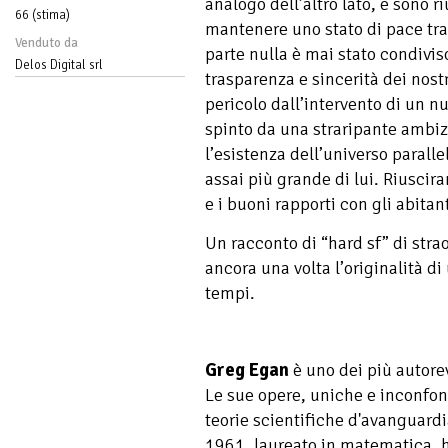
analogo dell’altro lato, e sono r
66 (stima)
mantenere uno stato di pace tra
Venduto da
parte nulla è mai stato condivis
Delos Digital srl
trasparenza e sincerità dei nostr
pericolo dall’intervento di un nu
spinto da una straripante ambiz
l’esistenza dell’universo paralle
assai più grande di lui. Riusciran
e i buoni rapporti con gli abitan
Un racconto di “hard sf” di stra
ancora una volta l’originalità di
tempi.
Greg Egan
è uno dei più autorev
Le sue opere, uniche e inconfon
teorie scientifiche d'avanguardia
1961, laureato in matematica, h