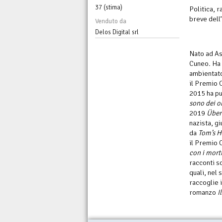
37 (stima)
Politica, 
breve dell
Venduto da
Delos Digital srl
Nato ad As
Cuneo. Ha 
ambientato
il Premio 
2015 ha pu
sono dei ol
2019
Übe
nazista, gi
da
Tom’s H
il Premio 
con i mort
racconti so
quali, nel
raccoglie 
romanzo
I