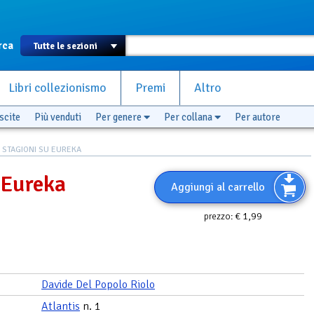
rca
Libri collezionismo
Premi
Altro
scite
Più venduti
Per genere
Per collana
Per autore
 STAGIONI SU EUREKA
 Eureka
Aggiungi al carrello
€ 1,99
prezzo:
Davide Del Popolo Riolo
Atlantis
n. 1