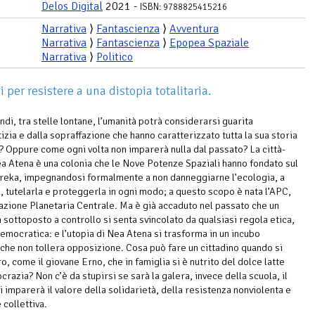
Delos Digital
2021 -
ISBN: 9788825415216
Narrativa
⟩
Fantascienza
⟩
Avventura
Narrativa
⟩
Fantascienza
⟩
Epopea Spaziale
Narrativa
⟩
Politico
i per resistere a una distopia totalitaria.
ndi, tra stelle lontane, l’umanità potrà considerarsi guarita
tizia e dalla sopraffazione che hanno caratterizzato tutta la sua storia
a? Oppure come ogni volta non imparerà nulla dal passato? La città-
ea Atena è una colonia che le Nove Potenze Spaziali hanno fondato sul
reka, impegnandosi formalmente a non danneggiarne l’ecologia, a
a, tutelarla e proteggerla in ogni modo; a questo scopo è nata l’APC,
zione Planetaria Centrale. Ma è già accaduto nel passato che un
 sottoposto a controllo si senta svincolato da qualsiasi regola etica,
emocratica: e l’utopia di Nea Atena si trasforma in un incubo
o che non tollera opposizione. Cosa può fare un cittadino quando si
o, come il giovane Erno, che in famiglia si è nutrito del dolce latte
razia? Non c’è da stupirsi se sarà la galera, invece della scuola, il
i imparerà il valore della solidarietà, della resistenza nonviolenta e
 collettiva.