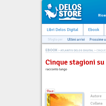
Rice
Libri Delos Digital
Ebook
Sfoglia per
Ultimi arrivi
Prossime u
EBOOK
>
ATLANTIS DELOS DIGITAL
> CINQUE
Cinque stagioni su
racconto lungo
Autore
Collana