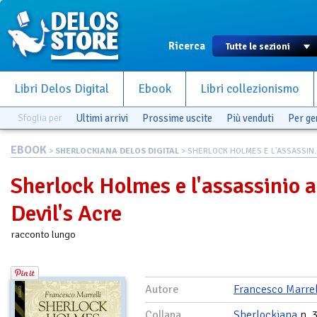
Ricerca
Libri Delos Digital
Ebook
Libri collezionismo
Sfoglia per
Ultimi arrivi
Prossime uscite
Più venduti
Per g
EBOOK
>
SHERLOCKIANA DELOS DIGITAL
> SHERLOCK HOLMES E L'ASSASSIN..
Sherlock Holmes e l'assassinio a
Devil's Acre
racconto lungo
Autore
Francesco Marrel
Collana
Sherlockiana
n. 