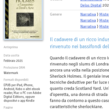
Delos Digital
202
Genere
Narrativa
⟩
Miste
Narrativa
⟩
Miste
Narrativa
⟩
Miste
Il cadavere di un ricco indu
rinvenuto nei bassifondi dell
Anteprima
Data uscita
Quando il cadavere di un ricco 
Febbraio 2021
rinvenuto negli slums di Londra, 
Protezione DRM
ancora una volta nella posizione
Watermark
Sherlock Holmes. Il geniale inv
Formati disponibili
tecniche deduttive per far luce
EPUB per iPad, iPhone,
quanto creda Scotland Yard. Un
Android, Kobo o altri ebook
reader, Mac o PC con Adobe
d'operetta, una donna di strada e
Digital Editions, oppure
fanno da contorno a questo caso
dispositivi o app Kindle
caratteristiche sherlockiane.
Pagine