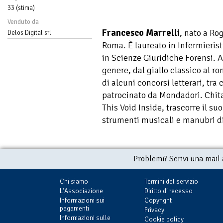
33 (stima)
Venduto da
Francesco Marrelli
, nato a Ro
Delos Digital srl
Roma. È laureato in Infermierist
in Scienze Giuridiche Forensi. A
genere, dal giallo classico al ro
di alcuni concorsi letterari, tra 
patrocinato da Mondadori. Chita
This Void Inside, trascorre il su
strumenti musicali e manubri di
Problemi? Scrivi una mail
Chi siamo
Termini del servizio
L'Associazione
Diritto di recesso
Informazioni sui
Copyright
pagamenti
Privacy
Informazioni sulle
Cookie policy