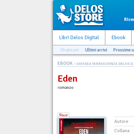
Rice
Libri Delos Digital
Ebook
Sfoglia per
Ultimi arrivi
Prossime u
EBOOK
>
ODISSEA FANTASCIENZA DELOS D..
Eden
romanzo
Autore
Collana