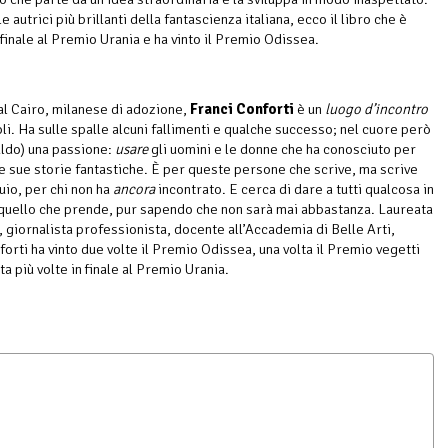
e autrici più brillanti della fantascienza italiana, ecco il libro che è
 finale al Premio Urania e ha vinto il Premio Odissea.
al Cairo, milanese di adozione,
Franci Conforti
è un
luogo d’incontro
li. Ha sulle spalle alcuni fallimenti e qualche successo; nel cuore però
caldo) una passione:
usare
gli uomini e le donne che ha conosciuto per
lle sue storie fantastiche. È per queste persone che scrive, ma scrive
uio, per chi non ha
ancora
incontrato. E cerca di dare a tutti qualcosa in
quello che prende, pur sapendo che non sarà mai abbastanza. Laureata
, giornalista professionista, docente all’Accademia di Belle Arti,
orti ha vinto due volte il Premio Odissea, una volta il Premio vegetti
ta più volte in finale al Premio Urania.