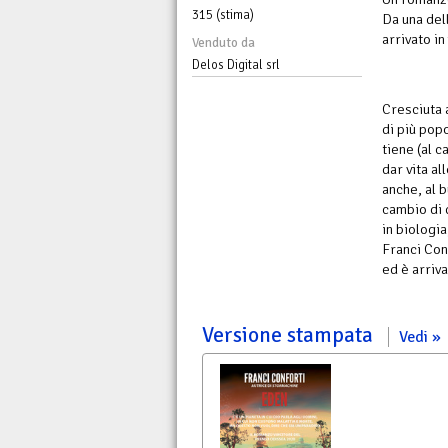
315 (stima)
Da una dell
arrivato in
Venduto da
Delos Digital srl
Cresciuta 
di più popo
tiene (al 
dar vita a
anche, al b
cambio di 
in biologia
Franci Conf
ed è arriva
Versione stampata
Vedi