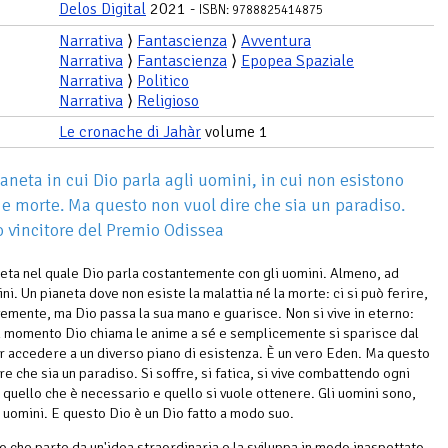
Delos Digital
2021 -
ISBN: 9788825414875
Narrativa
⟩
Fantascienza
⟩
Avventura
Narrativa
⟩
Fantascienza
⟩
Epopea Spaziale
Narrativa
⟩
Politico
Narrativa
⟩
Religioso
Le cronache di Jahàr
volume 1
ianeta in cui Dio parla agli uomini, in cui non esistono
 e morte. Ma questo non vuol dire che sia un paradiso.
vincitore del Premio Odissea
neta nel quale Dio parla costantemente con gli uomini. Almeno, ad
ni. Un pianeta dove non esiste la malattia né la morte: ci si può ferire,
emente, ma Dio passa la sua mano e guarisce. Non si vive in eterno:
l momento Dio chiama le anime a sé e semplicemente si sparisce dal
 accedere a un diverso piano di esistenza. È un vero Eden. Ma questo
re che sia un paradiso. Si soffre, si fatica, si vive combattendo ogni
 quello che è necessario e quello si vuole ottenere. Gli uomini sono,
 uomini. E questo Dio è un Dio fatto a modo suo.
 che parte da un'idea straordinaria e la sviluppa in modo inaspettato.