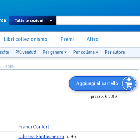
rca
Libri collezionismo
Premi
Altro
scite
Più venduti
Per genere
Per collana
Per autore
.
> EDEN
Aggiungi al carrello
€ 5,99
prezzo:
Franci Conforti
Odissea Fantascienza
n. 96