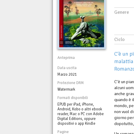
Genere
Ciclo
C'è un p
Anteprima
malattia
Data uscita
Romanzo 
Marzo 2021
C'è un pia
Protezione DRM
alcuni uomi
Watermark
anche grav
Formati disponibili
quando è i
EPUB per iPad, iPhone,
mondo, per
Android, Kobo o altri ebook
non vuol di
reader, Mac o PC con Adobe
giorno per
Digital Editions, oppure
dopotutto,
dispositivi o app Kindle
Pagine
Un romanzo