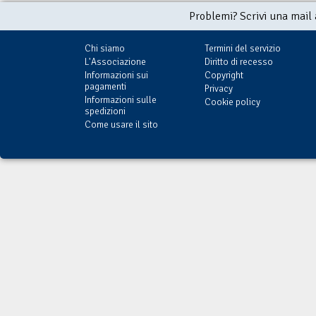
Problemi? Scrivi una mail
Chi siamo
Termini del servizio
L'Associazione
Diritto di recesso
Informazioni sui
Copyright
pagamenti
Privacy
Informazioni sulle
Cookie policy
spedizioni
Come usare il sito