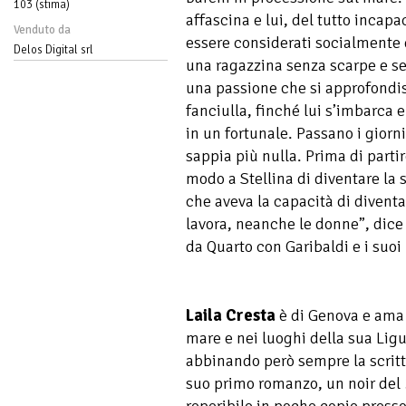
103 (stima)
affascina e lui, del tutto incap
Venduto da
essere considerati socialmente d
Delos Digital srl
una ragazzina senza scarpe e se
una passione che si approfondis
fanciulla, finché lui s’imbarca 
in un fortunale. Passano i giorni,
sappia più nulla. Prima di parti
modo a Stellina di diventare la s
che aveva la capacità di diventa
lavora, neanche le donne”, dice 
da Quarto con Garibaldi e i suoi 
Laila Cresta
è di Genova e ama 
mare e nei luoghi della sua Ligu
abbinando però sempre la scrittu
suo primo romanzo, un noir del
reperibile in poche copie presso 