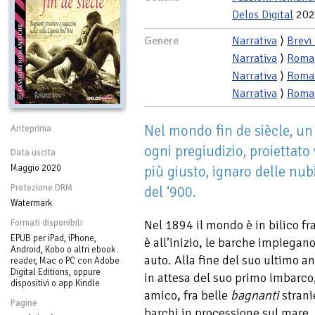
Delos Digital
202
Genere
Narrativa
⟩
Brevi
Narrativa
⟩
Roma
Narrativa
⟩
Roma
Narrativa
⟩
Roma
Nel mondo fin de siècle, u
Anteprima
ogni pregiudizio, proiettato
Data uscita
Maggio 2020
più giusto, ignaro delle nub
Protezione DRM
del ‘900.
Watermark
Formati disponibili
Nel 1894 il mondo è in bilico fra 
EPUB per iPad, iPhone,
è all’inizio, le barche impiegano
Android, Kobo o altri ebook
auto. Alla fine del suo ultimo a
reader, Mac o PC con Adobe
Digital Editions, oppure
in attesa del suo primo imbarco,
dispositivi o app Kindle
amico, fra belle
bagnanti
strani
Pagine
barchi in processione sul mare.