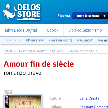
Ricerca
Libri Delos Digital
Ebook
Libri collezionismo
Sfoglia per
Ultimi arrivi
Prossime uscite
Più venduti
Per g
EBOOK
>
PASSIONI ROMANTICHE DELOS DI...
> AMOUR FIN DE SIÈCLE
Amour fin de siècle
romanzo breve
Autore
Laila Cresta
Collana
Passioni Romant