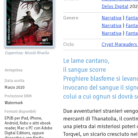
Delos Digital
202
Genere
Narrativa
⟩
Fanta
Narrativa
⟩
Fanta
Narrativa
⟩
Fanta
Ciclo
Crypt Marauders
Copertina: Nicolò Rivello
Le lame cantano,
il sangue scorre
Anteprima
Preghiere blasfeme si levan
Data uscita
invocano del sangue il sig
Marzo 2020
colui a cui ognun si dovrà 
Protezione DRM
Watermark
Due avventurieri stranieri vengo
Formati disponibili
mercanti di Thanatolia, il conti
EPUB per iPad, iPhone,
Android, Kobo o altri ebook
una pietra dai misteriosi poteri
reader, Mac o PC con Adobe
Digital Editions, oppure
Torqvel, un sicario cresciuto ne
dispositivi o app Kindle