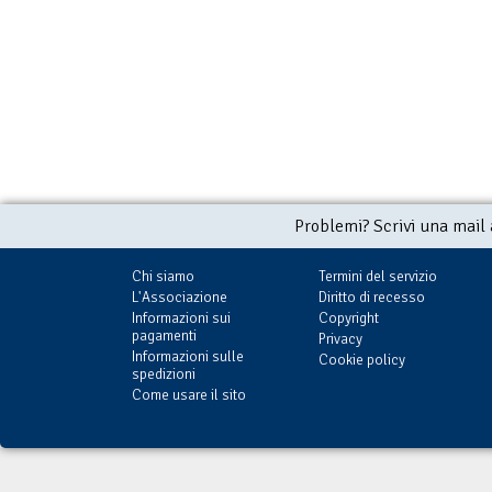
La scure e i sepolcri
Banditi
€ 2,99
(con Delos Card:
€ 2,99
(con Delos Card:
€ 2,99)
€ 2,99)
Problemi? Scrivi una mail
Chi siamo
Termini del servizio
L'Associazione
Diritto di recesso
Informazioni sui
Copyright
pagamenti
Privacy
Informazioni sulle
Cookie policy
spedizioni
Come usare il sito