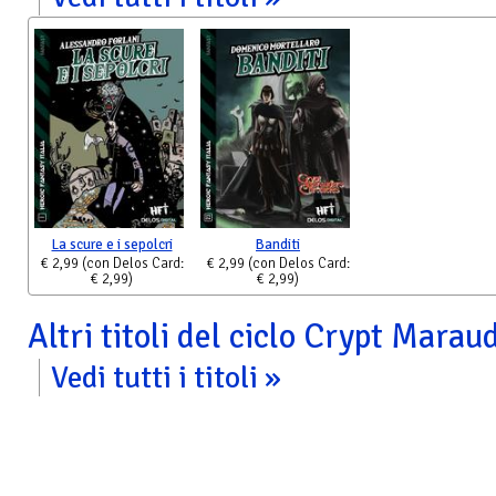
La scure e i sepolcri
Banditi
€ 2,99
(con Delos Card:
€ 2,99
(con Delos Card:
€ 2,99)
€ 2,99)
Altri titoli del ciclo Crypt Mara
Vedi tutti i titoli