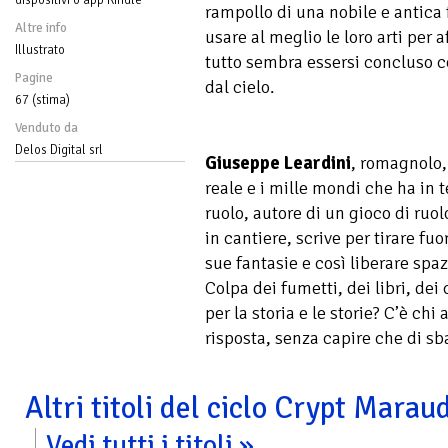
rampollo di una nobile e antica
Altre info
usare al meglio le loro arti per
Illustrato
tutto sembra essersi concluso c
Pagine
dal cielo.
67 (stima)
Venduto da
Delos Digital srl
Giuseppe Leardini
, romagnolo, 
reale e i mille mondi che ha in 
ruolo, autore di un gioco di ruol
in cantiere, scrive per tirare fuor
sue fantasie e così liberare spazi
Colpa dei fumetti, dei libri, dei
per la storia e le storie? C’è chi
risposta, senza capire che di sb
Altri titoli del ciclo Crypt Mara
Vedi tutti i titoli