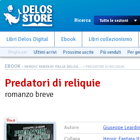
Ricerca
Libri Delos Digital
Ebook
Libri collezionismo
Sfoglia per
Ultimi arrivi
Prossime uscite
Più venduti
Per g
EBOOK
>
HEROIC FANTASY ITALIA DELOS ...
> PREDATORI DI RELIQUIE
Predatori di reliquie
romanzo breve
Autore
Giuseppe Leardin
Collana
Heroic Fantasy It