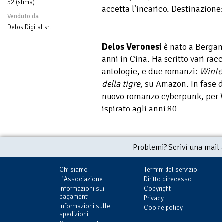
52 (stima)
accetta l’incarico. Destinazion
Venduto da
Delos Digital srl
Delos Veronesi
è nato a Bergam
anni in Cina. Ha scritto vari rac
antologie, e due romanzi:
Winte
della tigre
, su Amazon. In fase 
nuovo romanzo cyberpunk, per 
ispirato agli anni 80.
Problemi? Scrivi una mail
Chi siamo
Termini del servizio
L'Associazione
Diritto di recesso
Informazioni sui
Copyright
pagamenti
Privacy
Informazioni sulle
Cookie policy
spedizioni