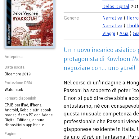
Delos Digital
201
Genere
Narrativa
⟩
Horro
Narrativa
⟩
Thrill
Viaggi
⟩
Asia
⟩
Gi
Un nuovo incarico asiatico 
Anteprima
protagonista di Kowloon Mo
negoziare con… uno yūrei!
Data uscita
Dicembre 2019
Nel corso di un’indagine a Hong
Protezione DRM
Passoni ha scoperto di poter “c
Watermark
E non si può dire che abbia acc
Formati disponibili
entusiasmo, né con consapevole
EPUB per iPad, iPhone,
Android, Kobo o altri ebook
questa inusuale competenza del 
reader, Mac o PC con Adobe
Digital Editions, oppure
professionale che Passoni vien
dispositivi o app Kindle
giapponese residente in Italia.
Pagine
da uno
y
ū
rei
, un fantasma. Pur 