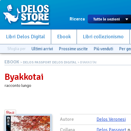
Ricerca
Libri Delos Digital
Ebook
Libri collezionismo
Sfoglia per
Ultimi arrivi
Prossime uscite
Più venduti
Per g
EBOOK
>
DELOS PASSPORT DELOS DIGITAL
> BYAKKOTAI
Byakkotai
racconto lungo
Autore
Delos Veronesi
Collana
Delos Passport
n.