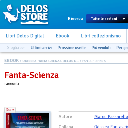
Ricerca
Libri Delos Digital
Ebook
Libri collezionismo
Sfoglia per
Ultimi arrivi
Prossime uscite
Più venduti
Per g
EBOOK
>
ODISSEA FANTASCIENZA DELOS D...
> FANTA-SCIENZA
Fanta-Scienza
racconti
Autore
Marco Passarello
Collana
Odissea Fantasci