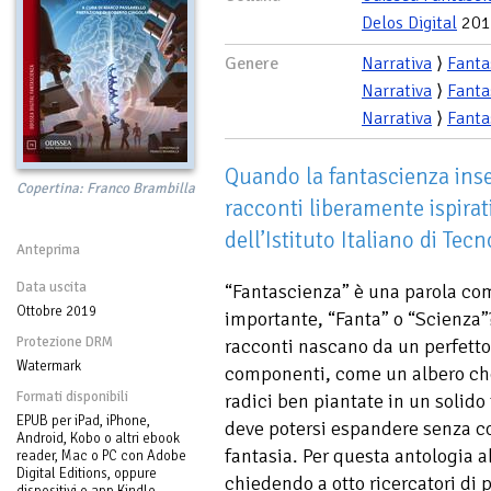
Delos Digital
201
Genere
Narrativa
⟩
Fanta
Narrativa
⟩
Fanta
Narrativa
⟩
Fanta
Quando la fantascienza ins
Copertina: Franco Brambilla
racconti liberamente ispirat
dell’Istituto Italiano di Tecn
Anteprima
Data uscita
“Fantascienza” è una parola com
Ottobre 2019
importante, “Fanta” o “Scienza”
Protezione DRM
racconti nascano da un perfetto
Watermark
componenti, come un albero che
Formati disponibili
radici ben piantate in un solido 
EPUB per iPad, iPhone,
deve potersi espandere senza cos
Android, Kobo o altri ebook
fantasia. Per questa antologia a
reader, Mac o PC con Adobe
Digital Editions, oppure
chiedendo a otto ricercatori di p
dispositivi o app Kindle