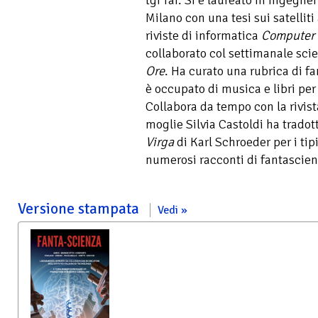
tgr rai. Si è laureato in ingegne
Milano con una tesi sui satelliti 
riviste di informatica
Computer 
collaborato col settimanale sci
Ore
. Ha curato una rubrica di f
è occupato di musica e libri pe
Collabora da tempo con la rivis
moglie Silvia Castoldi ha tradott
Virga
di Karl Schroeder per i tip
numerosi racconti di fantascienz
Versione stampata
Vedi