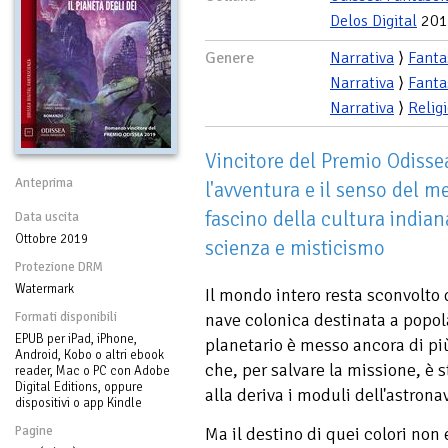
Delos Digital
201
Genere
Narrativa
⟩
Fanta
Narrativa
⟩
Fanta
Narrativa
⟩
Relig
Vincitore del Premio Odiss
Anteprima
l'avventura e il senso del m
fascino della cultura indiana
Data uscita
Ottobre 2019
scienza e misticismo
Protezione DRM
Watermark
Il mondo intero resta sconvolto
Formati disponibili
nave colonica destinata a popolar
EPUB per iPad, iPhone,
planetario è messo ancora di pi
Android, Kobo o altri ebook
che, per salvare la missione, è 
reader, Mac o PC con Adobe
Digital Editions, oppure
alla deriva i moduli dell'astrona
dispositivi o app Kindle
Pagine
Ma il destino di quei colori non