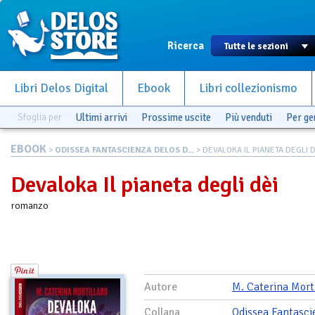
Ricerca
Libri Delos Digital
Ebook
Libri collezionismo
Sfoglia per
Ultimi arrivi
Prossime uscite
Più venduti
Per g
EBOOK
>
ODISSEA FANTASCIENZA DELOS D...
> DEVALOKA IL PIANETA DEGLI D
Devaloka Il pianeta degli dèi
romanzo
Autore
M. Caterina Mort
Collana
Odissea Fantasci