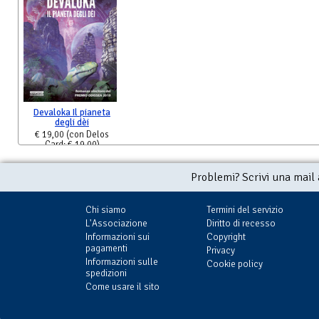
Devaloka Il pianeta
degli dèi
€ 19,00
(con Delos
Card: € 19,00)
Problemi? Scrivi una mail
Chi siamo
Termini del servizio
L'Associazione
Diritto di recesso
Informazioni sui
Copyright
pagamenti
Privacy
Informazioni sulle
Cookie policy
spedizioni
Come usare il sito