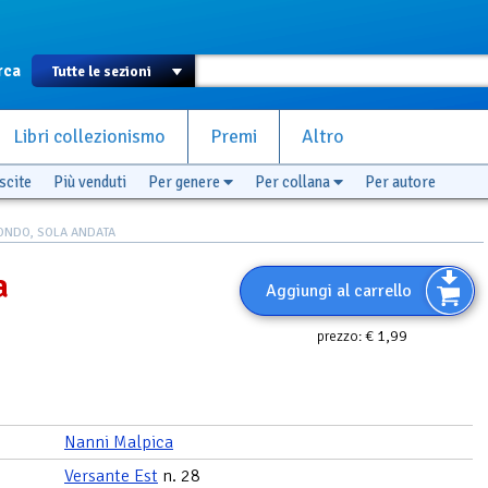
rca
Libri collezionismo
Premi
Altro
scite
Più venduti
Per genere
Per collana
Per autore
ONDO, SOLA ANDATA
a
Aggiungi al carrello
€ 1,99
prezzo:
Nanni Malpica
Versante Est
n. 28