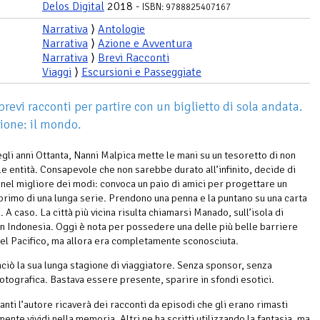
Delos Digital
2018 -
ISBN: 9788825407167
Narrativa
⟩
Antologie
Narrativa
⟩
Azione e Avventura
Narrativa
⟩
Brevi Racconti
Viaggi
⟩
Escursioni e Passeggiate
brevi racconti per partire con un biglietto di sola andata.
ione: il mondo.
egli anni Ottanta, Nanni Malpica mette le mani su un tesoretto di non
le entità. Consapevole che non sarebbe durato all’infinito, decide di
nel migliore dei modi: convoca un paio di amici per progettare un
l primo di una lunga serie. Prendono una penna e la puntano su una carta
 A caso. La città più vicina risulta chiamarsi Manado, sull’isola di
in Indonesia. Oggi è nota per possedere una delle più belle barriere
del Pacifico, ma allora era completamente sconosciuta.
ciò la sua lunga stagione di viaggiatore. Senza sponsor, senza
otografica. Bastava essere presente, sparire in sfondi esotici.
anti l’autore ricaverà dei racconti da episodi che gli erano rimasti
ente vividi nella memoria. Altri ne ha scritti utilizzando la fantasia, ma