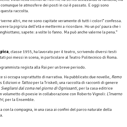
 comunque le atmosfere dei posti in cui è passato. E oggi sono
n questa raccolta.
iverne altri, me ne sono capitate veramente di tutti i colori” confessa.
cere la pigrizia dell’età e mettermi a ricordare. Ho un po’ paura che i
inghiottano; sapete: a volte lo fanno. Ma può anche valerne la pena.”
lpica
, classe 1955, ha lavorato per il teatro, scrivendo diversi testi
tati poi messi in scena, in particolare al Teatro Politecnico di Roma.
ogrammista regista alla Rai per un breve periodo.
e si occupa soprattutto di narrativa. Ha pubblicato:due novelle,
Remo
ns Edizioni e
Tattoo
per la Triskell; una raccolta di racconti di genere
,
Svegliarsi dal coma nel giorno di Ognissanti
, per la casa editrice
un volumetto di poesie in collaborazione con Roberto Vignoli:
L’inverno
ri
, per la Ensemble.
a con la compagna, in una casa ai confini del parco naturale della
a.