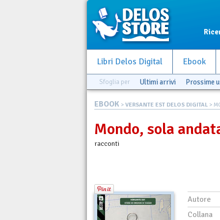
Rice
Libri Delos Digital
Ebook
Sfoglia per
Ultimi arrivi
Prossime u
EBOOK
>
VERSANTE EST DELOS DIGITAL
> M
Mondo, sola andat
racconti
Autore
Collana