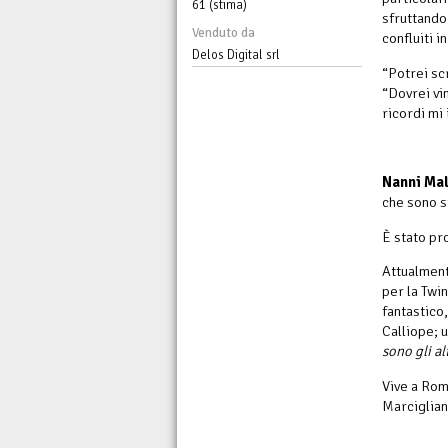
61 (stima)
sfruttando
Venduto da
confluiti i
Delos Digital srl
“Potrei scr
“Dovrei vin
ricordi mi 
Nanni Ma
che sono s
È stato pr
Attualment
per la Twi
fantastico
Calliope; 
sono gli alt
Vive a Rom
Marciglian