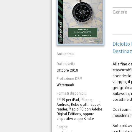
Genere
Diciotto 
Destinaz
Anteprima
Alla fine d
Data uscita
trascurabi
Ottobre 2018
spenderlo 
Protezione DRM
viaggio, i
Watermark
geografica.
Sulawesi, 
Formati disponibili
coralline 
EPUB per iPad, iPhone,
Android, Kobo o altri ebook
Così comin
reader, Mac o PC con Adobe
Digital Editions, oppure
macchina f
dispositivi o app Kindle
Solo più av
Pagine
particolarm